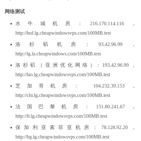
网络测试
水牛城机房：216.170.114.116，
http://buf.lg.cheapwindowsvps.com/100MB.test
洛杉矶机房：93.42.96.99，
http://lg.la.cheapwindows.com/100MB.test
洛杉矶（亚洲优化网络）: 193.42.96.99，
http://lao.lg.cheapwindowsvps.com/100MB.test
芝加哥机房： 104.232.39.153，
http://chi.lg.cheapwindowsvps.com/100MB.test
法国巴黎机房：151.80.241.67，
http://fr.lg.cheapwindowsvps.com/100MB.test
保加利亚索菲亚机房：78.128.92.20，
http://bg.lg.cheapwindowsvps.com/100MB.test