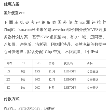
优惠方案
国外便宜VPS
下面主机参考@免备案国外便宜vps测评推荐
ZhujiCankao.com列出来的是serverhost特价国外便宜VPS云服
务器计划方案，基于KVM虚拟架构，有水牛城、迈阿密、
芝加哥、达拉斯、洛杉矶、阿姆斯特丹、法兰克福等数据中
心可供选择，默认分配1Gbps带宽、不限流量、1个IPv4
内存
CPU
SSD
价格
优惠码
购买
1G
1核
15G
$1/月
LEB4OFF
点击直达
2G
1核
30G
$2/月
LEB6OFF
点击直达
4G
1核
60G
$4月
LEB7OFF
点击直达
付款方式
PayPal、PerfectMoney、BitPay