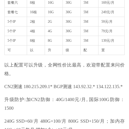
套餐六
8核
16G
30G
5M
169元/月
套餐七
16核
16G
30G
5M
249元/月
5个IP
2核
2G
30G
5M
59元/月
5个IP
4核
4G
30G
5M
79元/月
5个IP
8核
8G
30G
5M
139元/月
可
以
升
级
配
置
以上配置可以升级，全网性价比最高，欢迎带配置来问价
格。
CN2测速 180.215.209.1* BGP测速 143.92.32.* 134.122.135.*
升级防护:加CN2防御：40G/1400元/月, 国际100G防御：
1500
240G SSD+60/月 480G+100/月 800G SSD+150/月；加内存