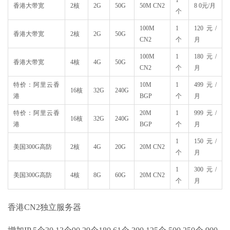
1
香港大带宽
2核
2G
50G
50M CN2
8 0元/月
个
100M
1
120元/
香港大带宽
2核
2G
50G
CN2
个
月
100M
1
180元/
香港大带宽
4核
4G
50G
CN2
个
月
特价：阿里云香
10M
1
499元/
16核
32G
240G
港
BGP
个
月
特价：阿里云香
20M
1
999元/
16核
32G
240G
港
BGP
个
月
1
150元/
美国300G高防
2核
4G
20G
20M CN2
个
月
1
300元/
美国300G高防
4核
8G
60G
20M CN2
个
月
香港CN2独立服务器