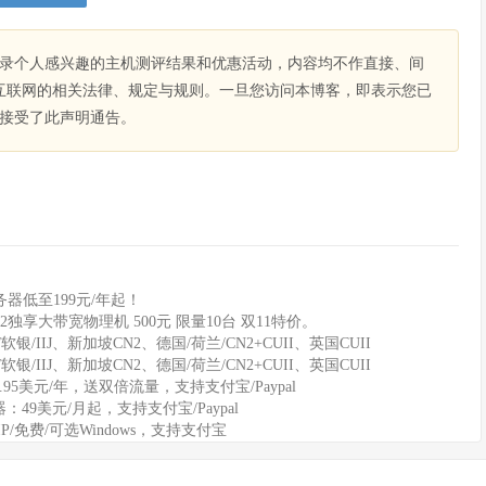
录个人感兴趣的主机测评结果和优惠活动，内容均不作直接、间
互联网的相关法律、规定与规则。一旦您访问本博客，即表示您已
接受了此声明通告。
器低至199元/年起！
2独享大带宽物理机 500元 限量10台 双11特价。
软银/IIJ、新加坡CN2、德国/荷兰/CN2+CUII、英国CUII
软银/IIJ、新加坡CN2、德国/荷兰/CN2+CUII、英国CUII
11.95美元/年，送双倍流量，支持支付宝/Paypal
务器：49美元/月起，支持支付宝/Paypal
IP/免费/可选Windows，支持支付宝