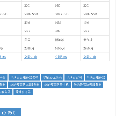
32G
16G
32G
G SSD
500G SSD
500G SSD
500G SSD
50M
10M
10M
50G
20G
50G
美国
新加坡
新加坡
8/月
2288/月
1600/月
2950/月
订购
立即订购
立即订购
立即订购
平台
华纳云云服务器促销
华纳云优惠码
华纳云官网
华纳云服务器
务器
华纳云高防cn2服务器
华纳云高防云主机
华纳云高防云服务器
防服务器
香港服务器
赞(
1
)