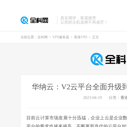
真实测评，客观推荐
让您的主机选择不再迷茫！
当前位置：
全科网
>
VPS服务器
>
香港VPS
>
正文
华纳云：V2云平台全面升级
2023-04-19
分类：
香港
目前云计算市场发展十分迅猛，企业上云是企业
平台的要求也越来越高，不断更新迭代的云平台对