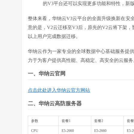
的V3平台还可以实现更多功能和特性，新
整体来看，华纳云V3云平台的全面升级换新在安
意的是，V2云迁移至V3后，原先的V2云将下架
以上用户完成数据迁移。
华纳云作为一家专业的全球数据中心基础服务提
力于为客户提供高性能、高稳定、高安全的云服务
一、华纳云官网
点击此处进入华纳云官方网站
二、华纳云高防服务器
参数
套餐1
套餐2
套餐
CPU
E5-2660
E5-2660
E5-2