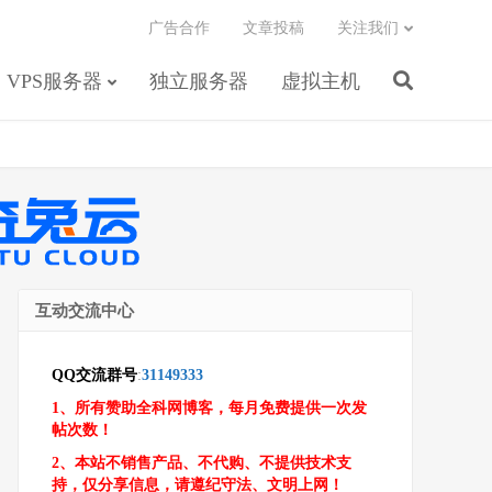
广告合作
文章投稿
关注我们
VPS服务器
独立服务器
虚拟主机
互动交流中心
QQ交流群号
:
31149333
1、所有赞助全科网博客，每月免费提供一次发
帖次数！
2、本站不销售产品、不代购、不提供技术支
持，仅分享信息，请遵纪守法、文明上网！