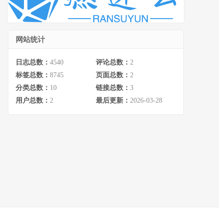
网站统计
日志总数：
4540
评论总数：
2
标签总数：
8745
页面总数：
2
分类总数：
10
链接总数：
3
用户总数：
2
最后更新：
2026-03-28