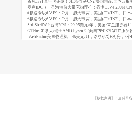
奇兔云计算年付钜惠！8H8G香港CN2/美国精品/国内云服务
零壹IDC（）香港特价大带宽物理机：香港E5V4 200M CN
#极速专线# V.PS：€/月，超大带宽，美国(/CMIN2)、日本/
#极速专线# V.PS：€/月，超大带宽，美国(/CMIN2)、日本/
SoftShellWeb台湾VPS：29.95美元/年，美国/荷兰服务器
GTHost加拿大/瑞士AMD Ryzen 9 /美国7950X3D独立服
iWebFusion美国物理机：45美元/月，洛杉矶等6机房，5个
【版权声明】：全科网所有