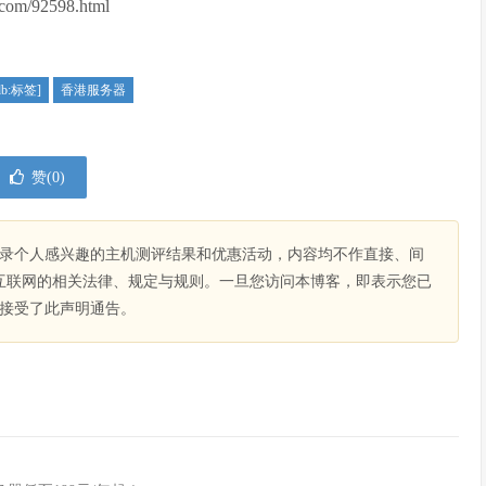
com/92598.html
db:标签]
香港服务器
赞(
0
)
录个人感兴趣的主机测评结果和优惠活动，内容均不作直接、间
互联网的相关法律、规定与规则。一旦您访问本博客，即表示您已
接受了此声明通告。