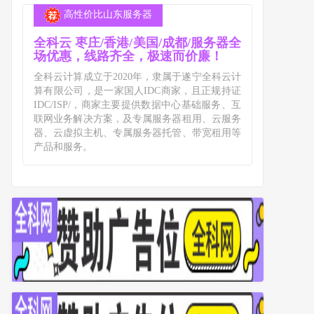
高性价比山东服务器
全科云 枣庄/香港/美国/成都/服务器全
场优惠，线路齐全，极速而价廉！
全科云计算成立于2020年，隶属于遂宁全科云计
算有限公司，是一家国人IDC商家，且正规持证
IDC/ISP/，商家主要提供数据中心基础服务、互
联网业务解决方案，及专属服务器租用、云服务
器、云虚拟主机、专属服务器托管、带宽租用等
产品和服务。