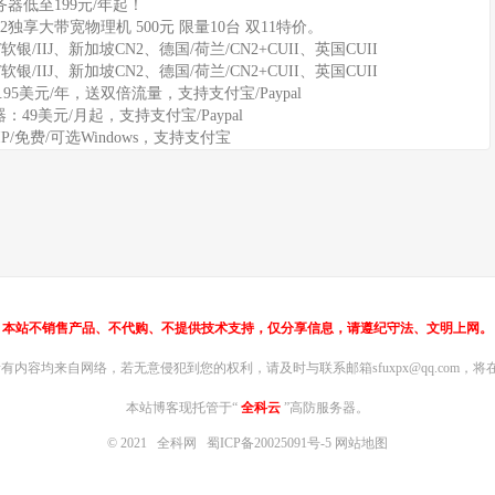
器低至199元/年起！
2独享大带宽物理机 500元 限量10台 双11特价。
软银/IIJ、新加坡CN2、德国/荷兰/CN2+CUII、英国CUII
软银/IIJ、新加坡CN2、德国/荷兰/CN2+CUII、英国CUII
11.95美元/年，送双倍流量，支持支付宝/Paypal
务器：49美元/月起，支持支付宝/Paypal
IP/免费/可选Windows，支持支付宝
本站不销售产品、不代购、不提供技术支持，仅分享信息，请遵纪守法、文明上网。
内容均来自网络，若无意侵犯到您的权利，请及时与联系邮箱sfuxpx@qq.com，将在
本站博客现托管于“
全科云
”高防服务器。
© 2021
全科网
蜀ICP备20025091号-5
网站地图