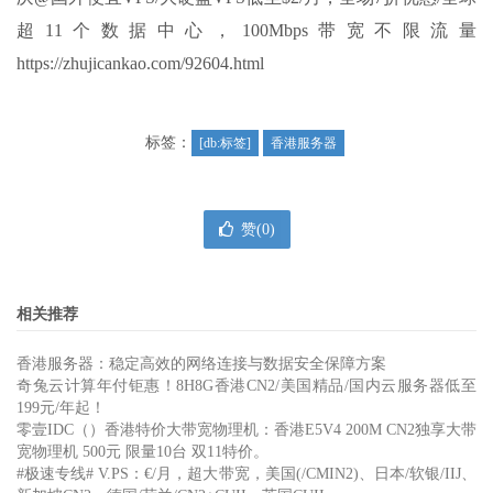
超11个数据中心，100Mbps带宽不限流量
https://zhujicankao.com/92604.html
标签：
[db:标签]
香港服务器
赞(
0
)
相关推荐
香港服务器：稳定高效的网络连接与数据安全保障方案
奇兔云计算年付钜惠！8H8G香港CN2/美国精品/国内云服务器低至
199元/年起！
零壹IDC（）香港特价大带宽物理机：香港E5V4 200M CN2独享大带
宽物理机 500元 限量10台 双11特价。
#极速专线# V.PS：€/月，超大带宽，美国(/CMIN2)、日本/软银/IIJ、