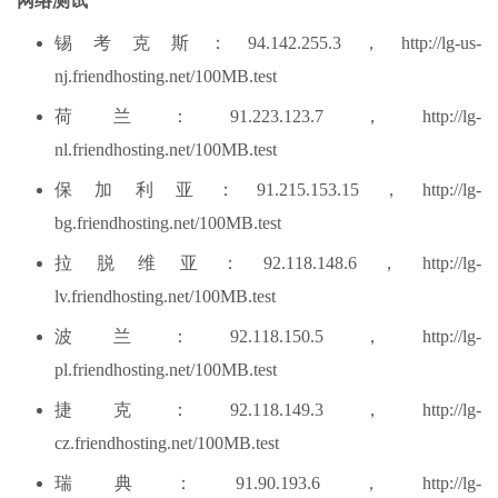
网络测试
锡考克斯：94.142.255.3，http://lg-us-
nj.friendhosting.net/100MB.test
荷兰：91.223.123.7，http://lg-
nl.friendhosting.net/100MB.test
保加利亚：91.215.153.15，http://lg-
bg.friendhosting.net/100MB.test
拉脱维亚：92.118.148.6，http://lg-
lv.friendhosting.net/100MB.test
波兰：92.118.150.5，http://lg-
pl.friendhosting.net/100MB.test
捷克：92.118.149.3，http://lg-
cz.friendhosting.net/100MB.test
瑞典：91.90.193.6，http://lg-