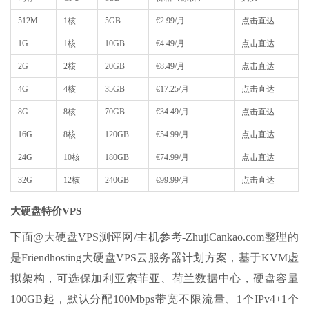
512M
1核
5GB
€2.99/月
点击直达
1G
1核
10GB
€4.49/月
点击直达
2G
2核
20GB
€8.49/月
点击直达
4G
4核
35GB
€17.25/月
点击直达
8G
8核
70GB
€34.49/月
点击直达
16G
8核
120GB
€54.99/月
点击直达
24G
10核
180GB
€74.99/月
点击直达
32G
12核
240GB
€99.99/月
点击直达
大硬盘特价VPS
下面@大硬盘VPS测评网/主机参考-ZhujiCankao.com整理的
是Friendhosting大硬盘VPS云服务器计划方案，基于KVM虚
拟架构，可选保加利亚索菲亚、荷兰数据中心，硬盘容量
100GB起，默认分配100Mbps带宽不限流量、1个IPv4+1个