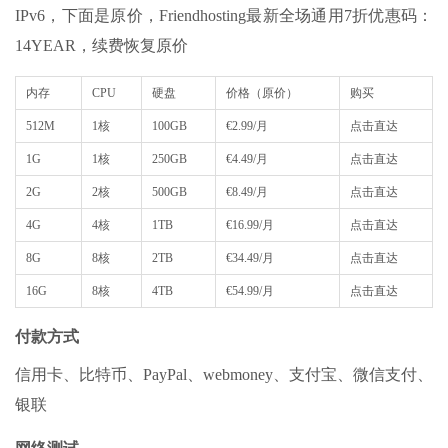
IPv6，下面是原价，Friendhosting最新全场通用7折优惠码：
14YEAR，续费恢复原价
内存
CPU
硬盘
价格（原价）
购买
512M
1核
100GB
€2.99/月
点击直达
1G
1核
250GB
€4.49/月
点击直达
2G
2核
500GB
€8.49/月
点击直达
4G
4核
1TB
€16.99/月
点击直达
8G
8核
2TB
€34.49/月
点击直达
16G
8核
4TB
€54.99/月
点击直达
付款方式
信用卡、比特币、PayPal、webmoney、支付宝、微信支付、
银联