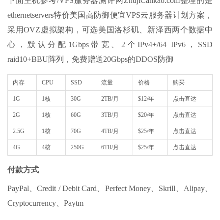
下面主机参考/VPS服务器测评网ZhujiCankao.com整理的是
ethernetservers特价美国高防御便宜VPS云服务器计划方案，
采用OVZ虚拟架构，可选美国洛杉矶、新泽西两个数据中
心，默认分配1Gbps带宽、2个IPv4+/64 IPv6，SSD
raid10+BBU阵列，免费赠送20Gbps的DDOS防御
内存
CPU
SSD
流量
价格
购买
1G
1核
30G
2TB/月
$12/年
点击直达
2G
1核
60G
3TB/月
$20/年
点击直达
2.5G
1核
70G
4TB/月
$25/年
点击直达
4G
4核
250G
6TB/月
$25/年
点击直达
付款方式
PayPal、Credit / Debit Card、Perfect Money、Skrill、Alipay、
Cryptocurrency、Paytm