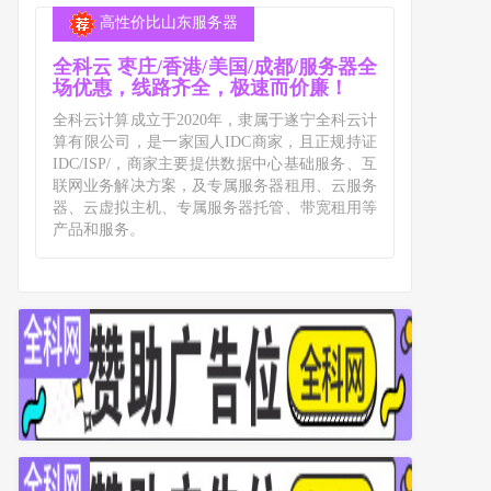
高性价比山东服务器
全科云 枣庄/香港/美国/成都/服务器全
场优惠，线路齐全，极速而价廉！
全科云计算成立于2020年，隶属于遂宁全科云计
算有限公司，是一家国人IDC商家，且正规持证
IDC/ISP/，商家主要提供数据中心基础服务、互
联网业务解决方案，及专属服务器租用、云服务
器、云虚拟主机、专属服务器托管、带宽租用等
产品和服务。