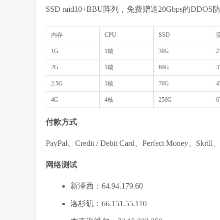
SSD raid10+BBU阵列，免费赠送20Gbps的DDOS
内存
CPU
SSD
1G
1核
30G
2
2G
1核
60G
3
2.5G
1核
70G
4
4G
4核
250G
6
付款方式
PayPal、Credit / Debit Card、Perfect Money、Skril
网络测试
新泽西：64.94.179.60
洛杉矶：66.151.55.110