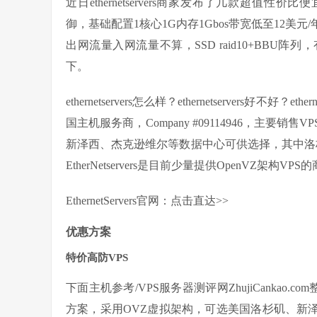
近日ethernetservers商家发布了几款超值性价
御，基础配置1核心1G内存1Gbos带宽低至12
出网流量入网流量不算，SSD raid10+BBU
下。
ethernetservers怎么样？ethernetservers好不好？e
国主机服务商，Company #09114946，主
新泽西、杰克逊维尔等数据中心可供选择，其中洛杉矶/新
EtherNetservers是目前少量提供OpenVZ架构VP
EthernetServers官网：点击直达>>
优惠方案
特价高防VPS
下面主机参考/VPS服务器测评网ZhujiCankao.com
方案，采用OVZ虚拟架构，可选美国洛杉矶、新泽西两个