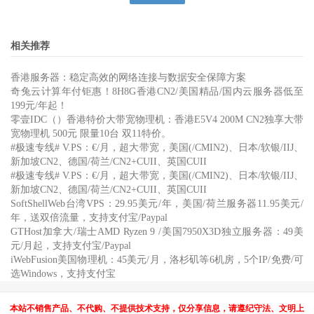
相关推荐
香港服务器：稳定高效的网络连接与数据安全保障方案
奇兔云计算年付钜惠！8H8G香港CN2/美国精品/国内云服务器低至
199元/年起！
零壹IDC（）香港特价大带宽物理机：香港E5V4 200M CN2独享大带
宽物理机 500元 限量10台 双11特价。
#极速专线# V.PS：€/月，超大带宽，美国(/CMIN2)、日本/软银/IIJ、
新加坡CN2、德国/荷兰/CN2+CUII、英国CUII
#极速专线# V.PS：€/月，超大带宽，美国(/CMIN2)、日本/软银/IIJ、
新加坡CN2、德国/荷兰/CN2+CUII、英国CUII
SoftShellWeb台湾VPS：29.95美元/年，美国/荷兰服务器11.95美元/
年，送双倍流量，支持支付宝/Paypal
GTHost加拿大/瑞士AMD Ryzen 9 /美国7950X3D独立服务器：49美
元/月起，支持支付宝/Paypal
iWebFusion美国物理机：45美元/月，洛杉矶等6机房，5个IP/免费/可
选Windows，支持支付宝
本站不销售产品、不代购、不提供技术支持，仅分享信息，请遵纪守法、文明上