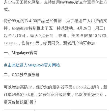
入CN2回国优化网络。支持使用PayPal或者支付宝等付款方
式。
特价
99
元的
I3-4130
产品已经售罄，为了感谢广大用户的支
持，
Megalayer
特别推出了五一秒杀活动。
4
月
26
日（周三）
起至
5
月
5
日，每天
0
点开售，香港、美国各限量
10
台
E3-
1230/8G
，售价
199
元，续费同价。新老用户均可参加！
一、Megalayer官网
点击此处进入Megalayer官方网站
二、CN2独立服务器
可以增加高防
IP
，保护您的服务器不受
DDoS
攻击影响，新
订单均享
5
折优惠；如有带宽升级需求，也欢迎升级带宽，
带宽价格低至
5
折！