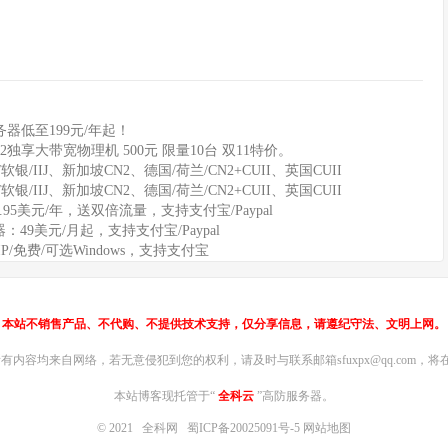
器低至199元/年起！
2独享大带宽物理机 500元 限量10台 双11特价。
软银/IIJ、新加坡CN2、德国/荷兰/CN2+CUII、英国CUII
软银/IIJ、新加坡CN2、德国/荷兰/CN2+CUII、英国CUII
11.95美元/年，送双倍流量，支持支付宝/Paypal
务器：49美元/月起，支持支付宝/Paypal
IP/免费/可选Windows，支持支付宝
本站不销售产品、不代购、不提供技术支持，仅分享信息，请遵纪守法、文明上网。
内容均来自网络，若无意侵犯到您的权利，请及时与联系邮箱sfuxpx@qq.com，将在
本站博客现托管于“
全科云
”高防服务器。
© 2021
全科网
蜀ICP备20025091号-5
网站地图