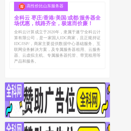
高性价比山东服务器
全科云 枣庄/香港/美国/成都/服务器全
场优惠，线路齐全，极速而价廉！
全科云计算成立于2020年，隶属于遂宁全科云计
算有限公司，是一家国人IDC商家，且正规持证
IDC/ISP/，商家主要提供数据中心基础服务、互
联网业务解决方案，及专属服务器租用、云服务
器、云虚拟主机、专属服务器托管、带宽租用等
产品和服务。