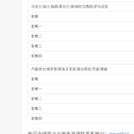
乌克兰/瑞士/瑞典/爱尔兰/奥地利/立陶宛/罗马尼亚
套餐
套餐一
套餐二
套餐三
套餐四
卢森堡/白俄罗斯/斯洛文尼亚/塞尔维亚/丹麦/挪威
套餐
套餐一
套餐二
套餐三
套餐四
购买全球节点云服务器请联系客服TG:
ziqianbb11