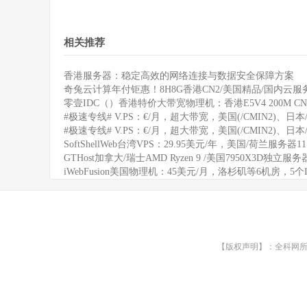
相关推荐
香港服务器：稳定高效的网络连接与数据安全保障方案
奇兔云计算年付钜惠！8H8G香港CN2/美国精品/国内云服务
零壹IDC（）香港特价大带宽物理机：香港E5V4 200M CN
#极速专线# V.PS：€/月，超大带宽，美国(/CMIN2)、日本/
#极速专线# V.PS：€/月，超大带宽，美国(/CMIN2)、日本/
SoftShellWeb台湾VPS：29.95美元/年，美国/荷兰服务器
GTHost加拿大/瑞士AMD Ryzen 9 /美国7950X3D独立服
iWebFusion美国物理机：45美元/月，洛杉矶等6机房，5个
【版权声明】：全科网所有