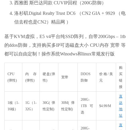
西雅图 斯巴达同款 CUVIP回程（200G防御）
洛杉矶Digital Realty Trust DC6 （CN2 GIA + 9929 （电
信去程也是CN2）精品网 ）
基于KVM虚拟，E5 v4平台纯SSD阵列，自带200Gbps – 1tb
的ddos防御，支持购买多IP可选磁盘大小 CPU内存 宽带 等
都可以自由定制！操作系统Winodws和linux常规发行版
购
CPU
内存
硬盘(弹
DDOS
价格/美
买
宽带
(弹性)
(弹性)
性)
防御
元
链
接
直
200G-
1核（1-
1G（1-
30G(弹
30M(弹
达
1TB可
$4.99/M
16核）
32G）
性定制)
性定制)
地
选
址
直
200G-