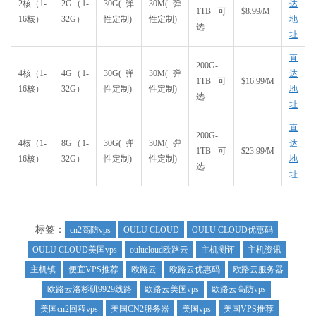
2核（1-
2G（1-
30G(弹
30M(弹
达
1TB可
$8.99/M
16核）
32G）
性定制)
性定制)
地
选
址
直
200G-
4核（1-
4G（1-
30G(弹
30M(弹
达
1TB可
$16.99/M
16核）
32G）
性定制)
性定制)
地
选
址
直
200G-
4核（1-
8G（1-
30G(弹
30M(弹
达
1TB可
$23.99/M
16核）
32G）
性定制)
性定制)
地
选
址
标签：
cn2高防vps
OULU CLOUD
OULU CLOUD优惠码
OULU CLOUD美国vps
oulucloud欧路云
主机测评
主机资讯
主机镇
便宜VPS推荐
欧路云
欧路云优惠码
欧路云服务器
欧路云洛杉矶9929线路
欧路云美国vps
欧路云高防vps
美国cn2回程vps
美国CN2服务器
美国vps
美国VPS推荐