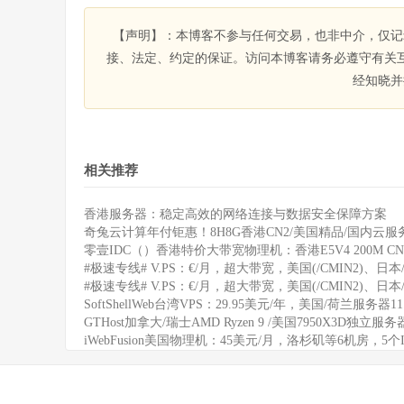
【声明】：本博客不参与任何交易，也非中介，仅记
接、法定、约定的保证。访问本博客请务必遵守有关
经知晓并
相关推荐
香港服务器：稳定高效的网络连接与数据安全保障方案
奇兔云计算年付钜惠！8H8G香港CN2/美国精品/国内云服务
零壹IDC（）香港特价大带宽物理机：香港E5V4 200M CN
#极速专线# V.PS：€/月，超大带宽，美国(/CMIN2)、日本/
#极速专线# V.PS：€/月，超大带宽，美国(/CMIN2)、日本/
SoftShellWeb台湾VPS：29.95美元/年，美国/荷兰服务器
GTHost加拿大/瑞士AMD Ryzen 9 /美国7950X3D独立服
iWebFusion美国物理机：45美元/月，洛杉矶等6机房，5个