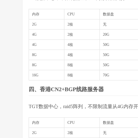
内存
CPU
数据盘
2G
2核
无
4G
2核
20G
4G
4核
50G
8G
4核
50G
8G
8核
50G
16G
8核
70G
四、香港CN2+BGP线路服务器
TGT数据中心，raid5阵列，不限制流量从4G内存开
内存
CPU
数据盘
2G
2核
无