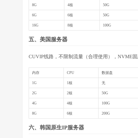
8G
4核
50G
6G
6核
50G
16G
8核
100G
五、美国服务器
CUVIP线路，不限制流量（合理使用），NVME固态
内存
CPU
数据盘
1G
1核
无
2G
2核
50G
4G
4核
100G
8G
6核
200G
六、韩国原生IP服务器