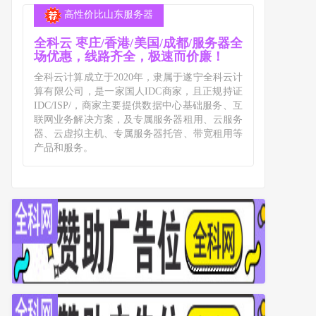
高性价比山东服务器
全科云 枣庄/香港/美国/成都/服务器全
场优惠，线路齐全，极速而价廉！
全科云计算成立于2020年，隶属于遂宁全科云计
算有限公司，是一家国人IDC商家，且正规持证
IDC/ISP/，商家主要提供数据中心基础服务、互
联网业务解决方案，及专属服务器租用、云服务
器、云虚拟主机、专属服务器托管、带宽租用等
产品和服务。