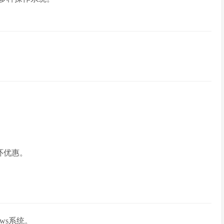
环优惠。
ws系统。