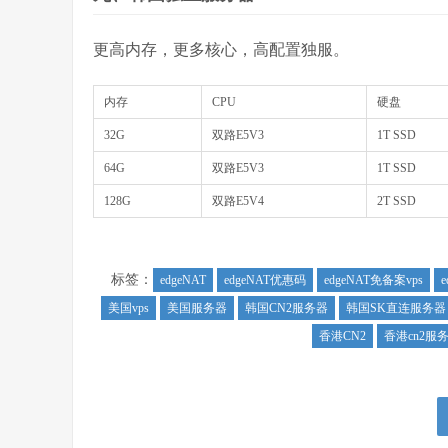
更高内存，更多核心，高配置独服。
内存
CPU
硬盘
32G
双路E5V3
1T SSD
64G
双路E5V3
1T SSD
128G
双路E5V4
2T SSD
标签：
edgeNAT
edgeNAT优惠码
edgeNAT免备案vps
美国vps
美国服务器
韩国CN2服务器
韩国SK直连服务器
香港CN2
香港cn2服