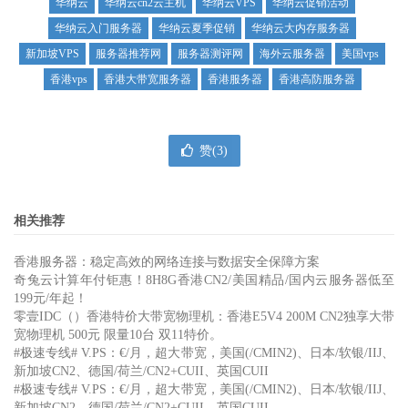
华纳云
华纳云cn2云主机
华纳云VPS
华纳云促销活动
华纳云入门服务器
华纳云夏季促销
华纳云大内存服务器
新加坡VPS
服务器推荐网
服务器测评网
海外云服务器
美国vps
香港vps
香港大带宽服务器
香港服务器
香港高防服务器
赞(
3
)
相关推荐
香港服务器：稳定高效的网络连接与数据安全保障方案
奇兔云计算年付钜惠！8H8G香港CN2/美国精品/国内云服务器低至
199元/年起！
零壹IDC（）香港特价大带宽物理机：香港E5V4 200M CN2独享大带
宽物理机 500元 限量10台 双11特价。
#极速专线# V.PS：€/月，超大带宽，美国(/CMIN2)、日本/软银/IIJ、
新加坡CN2、德国/荷兰/CN2+CUII、英国CUII
#极速专线# V.PS：€/月，超大带宽，美国(/CMIN2)、日本/软银/IIJ、
新加坡CN2、德国/荷兰/CN2+CUII、英国CUII