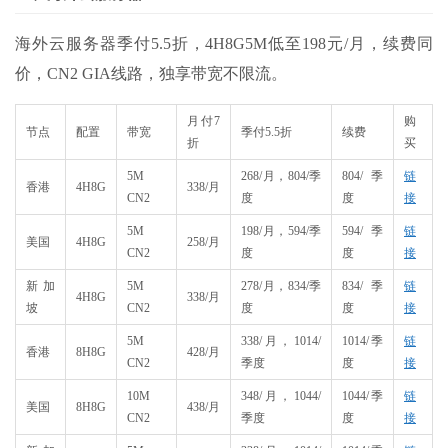
海外云服务器季付5.5折，4H8G5M低至198元/月，续费同
价，CN2 GIA线路，独享带宽不限流。
月付7
购
节点
配置
带宽
季付5.5折
续费
折
买
5M
268/月，804/季
804/季
链
香港
4H8G
338/月
CN2
度
度
接
5M
198/月，594/季
594/季
链
美国
4H8G
258/月
CN2
度
度
接
新加
5M
278/月，834/季
834/季
链
4H8G
338/月
坡
CN2
度
度
接
5M
338/月，1014/
1014/季
链
香港
8H8G
428/月
CN2
季度
度
接
10M
348/月，1044/
1044/季
链
美国
8H8G
438/月
CN2
季度
度
接