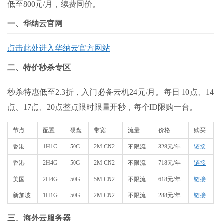
低至800元/月，续费同价。
一、华纳云官网
点击此处进入华纳云官方网站
二、特价秒杀专区
秒杀特惠低至2.3折，入门必备云机24元/月。每日 10点、14
点、17点、20点整点限时限量开秒，每个ID限购一台。
节点
配置
硬盘
带宽
流量
价格
购买
香港
1H1G
50G
2M CN2
不限流
328元/年
链接
香港
2H4G
50G
2M CN2
不限流
718元/年
链接
美国
2H4G
50G
5M CN2
不限流
618元/年
链接
新加坡
1H1G
50G
2M CN2
不限流
288元/年
链接
三、海外云服务器