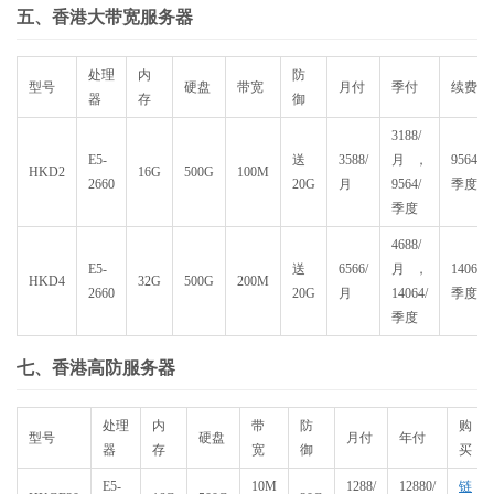
五、香港大带宽服务器
处理
内
防
型号
硬盘
带宽
月付
季付
续费
器
存
御
3188/
E5-
送
3588/
月，
9564/
HKD2
16G
500G
100M
2660
20G
月
9564/
季度
季度
4688/
E5-
送
6566/
月，
14064/
HKD4
32G
500G
200M
2660
20G
月
14064/
季度
季度
七、香港高防服务器
处理
内
带
防
购
型号
硬盘
月付
年付
器
存
宽
御
买
E5-
10M
1288/
12880/
链