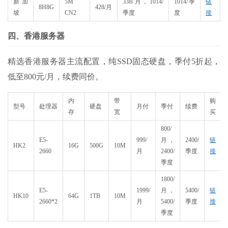
新加
5M
338/月，1014/
1014/季
链
8H8G
428/月
坡
CN2
季度
度
接
四、香港服务器
精选香港服务器主流配置，纯SSD固态硬盘，季付5折起，
低至800元/月，续费同价。
内
带
购
型号
处理器
硬盘
月付
季付
续费
存
宽
买
800/
E5-
999/
月，
2400/
链
HK2
16G
500G
10M
2660
月
2400/
季度
接
季度
1800/
E5-
1999/
月，
5400/
链
HK10
64G
1TB
10M
2660*2
月
5400/
季度
接
季度