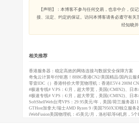
【声明】：本博客不参与任何交易，也非中介，仅记
接、法定、约定的保证。访问本博客请务必遵守有关
经知晓并
相关推荐
香港服务器：稳定高效的网络连接与数据安全保障方案
奇兔云计算年付钜惠！8H8G香港CN2/美国精品/国内云服务
零壹IDC（）香港特价大带宽物理机：香港E5V4 200M CN
#极速专线# V.PS：€/月，超大带宽，美国(/CMIN2)、日本/
#极速专线# V.PS：€/月，超大带宽，美国(/CMIN2)、日本/
SoftShellWeb台湾VPS：29.95美元/年，美国/荷兰服务器
GTHost加拿大/瑞士AMD Ryzen 9 /美国7950X3D独立服
iWebFusion美国物理机：45美元/月，洛杉矶等6机房，5个