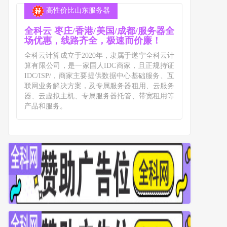
高性价比山东服务器
全科云 枣庄/香港/美国/成都/服务器全
场优惠，线路齐全，极速而价廉！
全科云计算成立于2020年，隶属于遂宁全科云计
算有限公司，是一家国人IDC商家，且正规持证
IDC/ISP/，商家主要提供数据中心基础服务、互
联网业务解决方案，及专属服务器租用、云服务
器、云虚拟主机、专属服务器托管、带宽租用等
产品和服务。