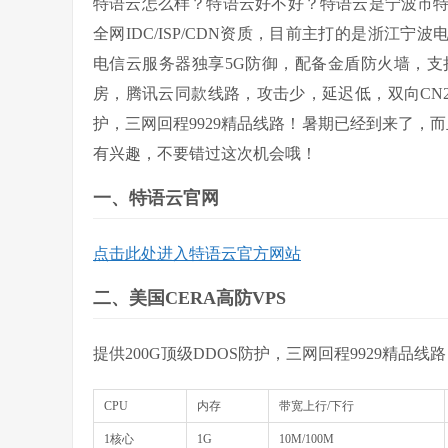
特语云怎么样？特语云好不好？特语云是宁波市
全网IDC/ISP/CDN资质，目前主打的是浙江宁
电信云服务器独享5G防御，配备金盾防火墙，支持屏
房，腾讯云同款线路，攻击少，延迟低，双向CN2线
护，三网回程9929精品线路！暑期已经到来了，
有兴趣，不要错过这次机会哦！
一、特语云官网
点击此处进入
特语云官方网站
二、美国CERA高防VPS
提供200G顶级DDOS防护，三网回程9929精品
CPU
内存
带宽上行/下行
1核心
1G
10M/100M