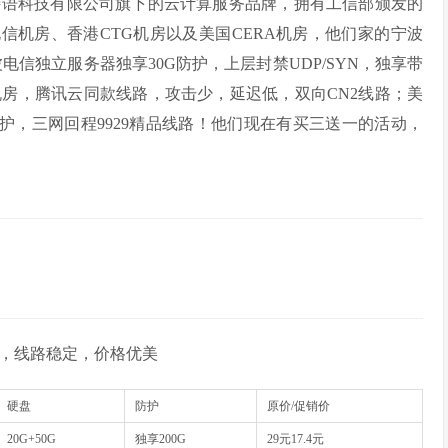
特语科技有限公司旗下的云计算服务品牌，拥有工信部颁发的
电信机房、香港
CTG
机房以及美国
CERA
机房，他们家的宁波
波电信独立服务器独享
30G
防护，上层封禁
UDP/SYN
，独享带
机房，腾讯云同款线路，攻击少，延迟低，双向
CN2
线路；美
护，三网回程
9929
精品线路！他们现在有买三送一的活动，
线路，线路稳定，价格优美
硬盘
防护
原价/促销价
20G+50G
独享200G
29元17.4元