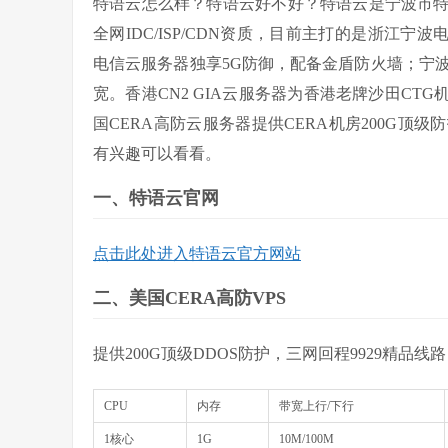
特语云怎么样？特语云好不好？特语云是宁波市
全网
IDC/ISP/CDN
资质，目前主打的是浙江宁波
电信云服务器独享
5G
防御，配备金盾防火墙；宁
宽。香港
CN2 GIA
云服务器为香港老牌沙田
CTG
国
CERA
高防云服务器提供
CERA
机房
200G
顶级防
有兴趣可以看看。
一、特语云官网
点击此处进入
特语云官方网站
二、美国CERA高防VPS
提供200G顶级DDOS防护，三网回程9929精品
CPU
内存
带宽上行/下行
1核心
1G
10M/100M