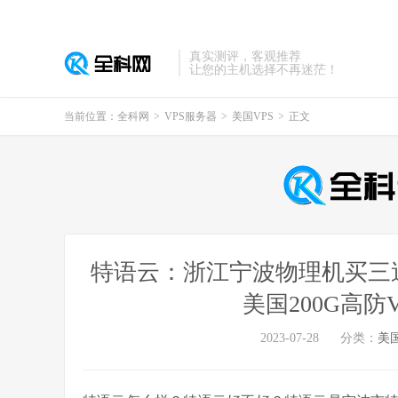
真实测评，客观推荐
让您的主机选择不再迷茫！
当前位置：
全科网
>
VPS服务器
>
美国VPS
>
正文
特语云：浙江宁波物理机买三送一
美国200G高防V
2023-07-28
分类：
美国