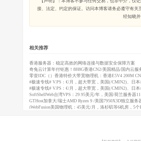
【声明】：本博客不参与任何交易，也非中介，仅记
接、法定、约定的保证。访问本博客请务必遵守有关
经知晓并
相关推荐
香港服务器：稳定高效的网络连接与数据安全保障方案
奇兔云计算年付钜惠！8H8G香港CN2/美国精品/国内云服务
零壹IDC（）香港特价大带宽物理机：香港E5V4 200M CN
#极速专线# V.PS：€/月，超大带宽，美国(/CMIN2)、日本/
#极速专线# V.PS：€/月，超大带宽，美国(/CMIN2)、日本/
SoftShellWeb台湾VPS：29.95美元/年，美国/荷兰服务器
GTHost加拿大/瑞士AMD Ryzen 9 /美国7950X3D独立服
iWebFusion美国物理机：45美元/月，洛杉矶等6机房，5个