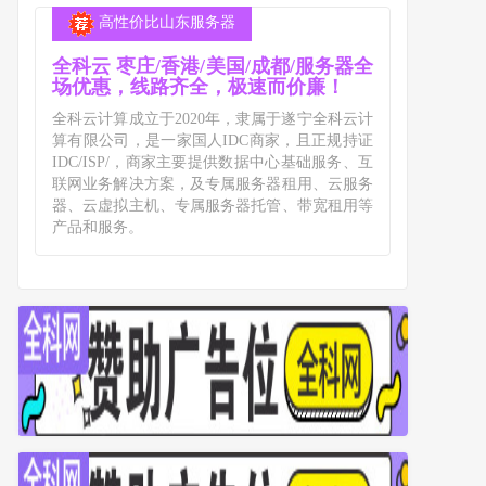
高性价比山东服务器
全科云 枣庄/香港/美国/成都/服务器全
场优惠，线路齐全，极速而价廉！
全科云计算成立于2020年，隶属于遂宁全科云计
算有限公司，是一家国人IDC商家，且正规持证
IDC/ISP/，商家主要提供数据中心基础服务、互
联网业务解决方案，及专属服务器租用、云服务
器、云虚拟主机、专属服务器托管、带宽租用等
产品和服务。