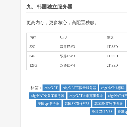
九、韩国独立服务器
更高内存，更多核心，高配置独服。
内存
CPU
硬盘
32G
双路E5V3
1T SSD
64G
双路E5V3
1T SSD
128G
双路E5V4
2T SSD
标签：
edgeNAT
edgeNAT不限量服务器
edgeNAT优惠码
edgeNAT免备案服务器
edgeNAT大带宽服务器
edgeNAT好
美国vps服务器
韩国SK直连VPS
韩国SK直连服务器
香港CN2 VPS
香港vp