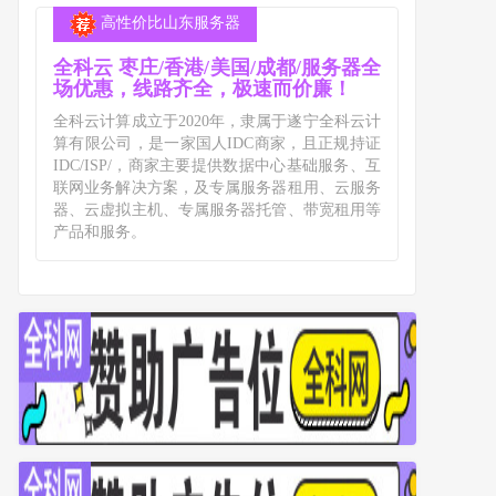
高性价比山东服务器
全科云 枣庄/香港/美国/成都/服务器全
场优惠，线路齐全，极速而价廉！
全科云计算成立于2020年，隶属于遂宁全科云计
算有限公司，是一家国人IDC商家，且正规持证
IDC/ISP/，商家主要提供数据中心基础服务、互
联网业务解决方案，及专属服务器租用、云服务
器、云虚拟主机、专属服务器托管、带宽租用等
产品和服务。