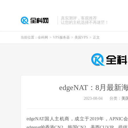
真实测评，客观推荐
让您的主机选择不再迷茫！
当前位置：
全科网
>
VPS服务器
>
美国VPS
>
正文
edgeNAT：8月最
2023-08-04
分类：
美国
edgeNAT国人主机商，成立于2019年，APNIC会员
edgenat的香港CN2、韩国CN2、美西CUVIP，