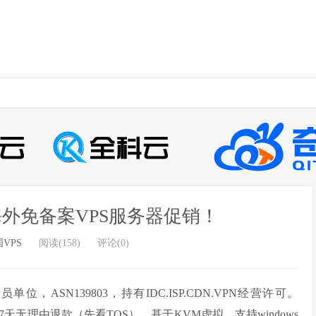
新海外免备案VPS服务器促销！
VPS
阅读(158)
评论(0)
单位，ASN139803，持有IDC.ISP.CDN.VPN经营许可。
提供7天无理由退款（先看TOS），基于KVM虚拟，支持windows