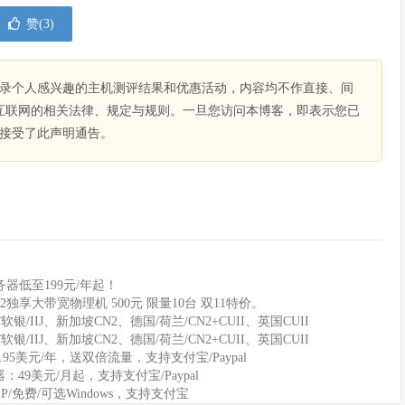
赞(
3
)
录个人感兴趣的主机测评结果和优惠活动，内容均不作直接、间
互联网的相关法律、规定与规则。一旦您访问本博客，即表示您已
接受了此声明通告。
器低至199元/年起！
2独享大带宽物理机 500元 限量10台 双11特价。
软银/IIJ、新加坡CN2、德国/荷兰/CN2+CUII、英国CUII
软银/IIJ、新加坡CN2、德国/荷兰/CN2+CUII、英国CUII
11.95美元/年，送双倍流量，支持支付宝/Paypal
务器：49美元/月起，支持支付宝/Paypal
IP/免费/可选Windows，支持支付宝