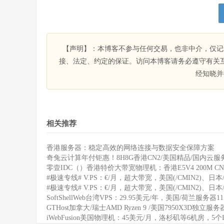
【声明】：本博客不参与任何交易，也非中介，仅记
接、法定、约定的保证。访问本博客请务必遵守有关
经知晓并
相关推荐
香港服务器：稳定高效的网络连接与数据安全保障方案
奇兔云计算年付钜惠！8H8G香港CN2/美国精品/国内云服务
零壹IDC（）香港特价大带宽物理机：香港E5V4 200M CN
#极速专线# V.PS：€/月，超大带宽，美国(/CMIN2)、日本/
#极速专线# V.PS：€/月，超大带宽，美国(/CMIN2)、日本/
SoftShellWeb台湾VPS：29.95美元/年，美国/荷兰服务器
GTHost加拿大/瑞士AMD Ryzen 9 /美国7950X3D独立服
iWebFusion美国物理机：45美元/月，洛杉矶等6机房，5个