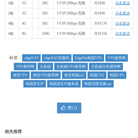
1核
1G
20G
1个IP/2Mbps/无限
月付80
点击直达
2核
2G
20G
1个IP/2Mbps/无限
月付96
点击直达
4核
4G
50G
1个IP/3Mbps/无限
月付176
点击直达
4核
8G
100G
1个IP/4Mbps/无限
月付256
点击直达
标签：
edgeNAT
edgeNAT优惠码
EdgeNat韩国VPS
VPS推荐网
VPS测评网
主机镇
主机镇VPS推荐网
主机镇主机测评网
便宜VPS
便宜VPS推荐网
便宜韩国cn2
韩国CN2
韩国VPS
韩国原生IP
韩国原生IP服务器
韩国无限流量vps
赞(
3
)
相关推荐