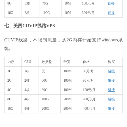
8G
8核
70G
10M
160元/月
链接
16G
8核
100G
10M
300元/月
链接
七、美西CUVIP线路VPS
CUVIP线路，不限制流量，从2G内存开始支持windows系
统。
内存
CPU
数据盘
带宽
价格
购买
1G
1核
无
100M
60元/月
链接
2G
2核
50G
100M
80元/月
链接
4G
4核
80G
100M
120元/月
链接
8G
4核
100G
200M
200元/月
链接
16G
8核
200G
200M
400元/月
链接