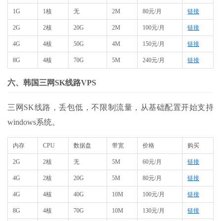
1G
1核
无
2M
80元/月
链接
2G
2核
20G
2M
100元/月
链接
4G
4核
50G
4M
150元/月
链接
8G
4核
70G
5M
240元/月
链接
六、韩国三网SK线路VPS
三网SK线路，丢包低，不限制流量，从基础配置开始支持
windows系统。
内存
CPU
数据盘
带宽
价格
购买
2G
2核
无
5M
60元/月
链接
4G
2核
20G
5M
80元/月
链接
4G
4核
40G
10M
100元/月
链接
8G
4核
70G
10M
130元/月
链接