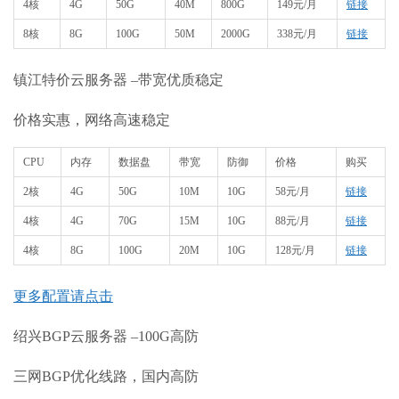
4核
4G
50G
40M
800G
149元/月
链接
8核
8G
100G
50M
2000G
338元/月
链接
镇江特价云服务器 –带宽优质稳定
价格实惠，网络高速稳定
CPU
内存
数据盘
带宽
防御
价格
购买
2核
4G
50G
10M
10G
58元/月
链接
4核
4G
70G
15M
10G
88元/月
链接
4核
8G
100G
20M
10G
128元/月
链接
更多配置请点击
绍兴BGP云服务器 –100G高防
三网BGP优化线路，国内高防