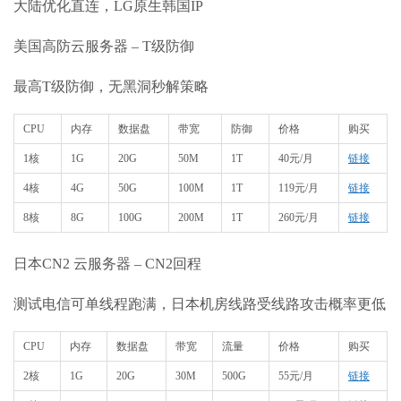
大陆优化直连，LG原生韩国IP
美国高防云服务器 – T级防御
最高T级防御，无黑洞秒解策略
CPU
内存
数据盘
带宽
防御
价格
购买
1核
1G
20G
50M
1T
40元/月
链接
4核
4G
50G
100M
1T
119元/月
链接
8核
8G
100G
200M
1T
260元/月
链接
日本CN2 云服务器 – CN2回程
测试电信可单线程跑满，日本机房线路受线路攻击概率更低
CPU
内存
数据盘
带宽
流量
价格
购买
2核
1G
20G
30M
500G
55元/月
链接