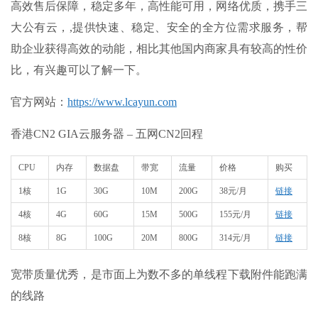
高效售后保障，稳定多年，高性能可用，网络优质，携手三
大公有云，,提供快速、稳定、安全的全方位需求服务，帮
助企业获得高效的动能，相比其他国内商家具有较高的性价
比，有兴趣可以了解一下。
官方网站
：
https://www.lcayun.com
香港CN2 GIA云服务器 – 五网CN2回程
CPU
内存
数据盘
带宽
流量
价格
购买
1核
1G
30G
10M
200G
38元/月
链接
4核
4G
60G
15M
500G
155元/月
链接
8核
8G
100G
20M
800G
314元/月
链接
宽带质量优秀，是市面上为数不多的单线程下载附件能跑满
的线路