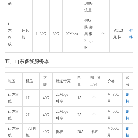
品
300G
流量
40G
山
防御
东
1~16
￥35.3
链
1~32G
80G
20Mbps
黑洞
1个
多
核
月/起
接
2小
线
时
五、山东多线服务器
防
电
赠送
购
地区
机位
赠送带宽
价格
御
量
IPv4
买
山东多
20Mbps
￥350/
链
1U
40G
1A
1个
线
独享
月
接
山东多
20Mbps
￥550/
链
2U
40G
2A
1个
线
独享
月
接
山东多
47U机
￥3500/
链
40G
裸柜
20A
裸柜
线
柜
月
接