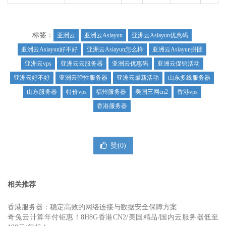
标签：
亚洲云
亚洲云Asiayun
亚洲云Asiayun优惠码
亚洲云Asiayun好不好
亚洲云Asiayun怎么样
亚洲云Asiayun拼团
亚洲云vps
亚洲云云服务器
亚洲云优惠码
亚洲云促销活动
亚洲云好不好
亚洲云弹性服务器
亚洲云最新活动
山东多线服务器
山东服务器
特价vps
福州服务器
美国三网cn2
香港vps
香港服务器
赞(
0
)
相关推荐
香港服务器：稳定高效的网络连接与数据安全保障方案
奇兔云计算年付钜惠！8H8G香港CN2/美国精品/国内云服务器低至