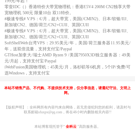
199元/年起！
零壹IDC（）香港特价大带宽物理机：香港E5V4 200M CN2独享大带
宽物理机 500元 限量10台 双11特价。
#极速专线# V.PS：€/月，超大带宽，美国(/CMIN2)、日本/软银/IIJ、
新加坡CN2、德国/荷兰/CN2+CUII、英国CUII
#极速专线# V.PS：€/月，超大带宽，美国(/CMIN2)、日本/软银/IIJ、
新加坡CN2、德国/荷兰/CN2+CUII、英国CUII
SoftShellWeb台湾VPS：29.95美元/年，美国/荷兰服务器11.95美元/
年，送双倍流量，支持支付宝/Paypal
GTHost加拿大/瑞士AMD Ryzen 9 /美国7950X3D独立服务器：49美
元/月起，支持支付宝/Paypal
iWebFusion美国物理机：45美元/月，洛杉矶等6机房，5个IP/免费/可
选Windows，支持支付宝
本站不销售产品、不代购、不提供技术支持，仅分享信息，请遵纪守法、文明上
网。
【版权声明】：全科网所有内容均来自网络，若无意侵犯到您的权利，请及时与
联系邮箱sfuxpx@qq.com，将在48小时内删除相关内容!!
本站博客现托管于“
全科云
”高防服务器。