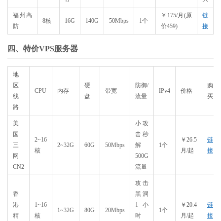
福州高
￥175/月(原
链
8核
16G
140G
50Mbps
1个
防
价459)
接
四、特价VPS服务器
地
区
硬
防御/
购
CPU
内存
带宽
IPv4
价格
线
盘
流量
买
路
美
小攻
国
击秒
2~16
￥26.5
链
三
2~32G
60G
50Mbps
解
1个
核
月/起
接
网
500G
CN2
流量
攻击
香
黑洞
港
1~16
1小
￥20.4
链
1~32G
80G
20Mbps
1个
精
核
时
月/起
接