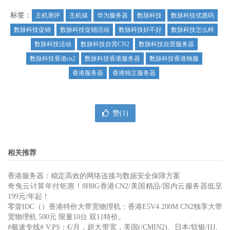
标签：
主机测评
主机镇
华为服务器
数脉科技
数脉科技优惠码
数脉科技促销
数脉科技促销活动
数脉科技好不好
数脉科技怎么样
数脉科技活动
数脉科技自营CN2
数脉科技自营服务器
数脉科技香港cn2
数脉科技香港服务器
数脉科技香港独服
香港服务器
香港独立服务器
赞(
1
)
相关推荐
香港服务器：稳定高效的网络连接与数据安全保障方案
奇兔云计算年付钜惠！8H8G香港CN2/美国精品/国内云服务器低至
199元/年起！
零壹IDC（）香港特价大带宽物理机：香港E5V4 200M CN2独享大带
宽物理机 500元 限量10台 双11特价。
#极速专线# V.PS：€/月，超大带宽，美国(/CMIN2)、日本/软银/IIJ、