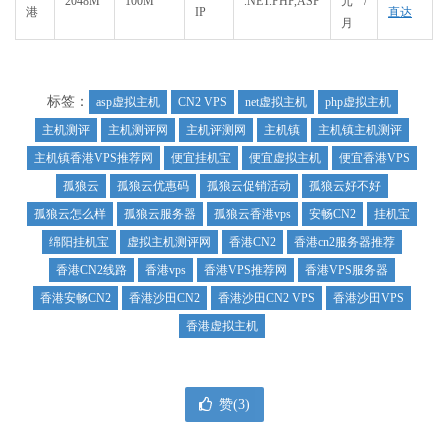
2048M
100M
.NET.PHP,ASP
元/
港
IP
直达
月
标签：
asp虚拟主机
CN2 VPS
net虚拟主机
php虚拟主机
主机测评
主机测评网
主机评测网
主机镇
主机镇主机测评
主机镇香港VPS推荐网
便宜挂机宝
便宜虚拟主机
便宜香港VPS
孤狼云
孤狼云优惠码
孤狼云促销活动
孤狼云好不好
孤狼云怎么样
孤狼云服务器
孤狼云香港vps
安畅CN2
挂机宝
绵阳挂机宝
虚拟主机测评网
香港CN2
香港cn2服务器推荐
香港CN2线路
香港vps
香港VPS推荐网
香港VPS服务器
香港安畅CN2
香港沙田CN2
香港沙田CN2 VPS
香港沙田VPS
香港虚拟主机
赞(
3
)