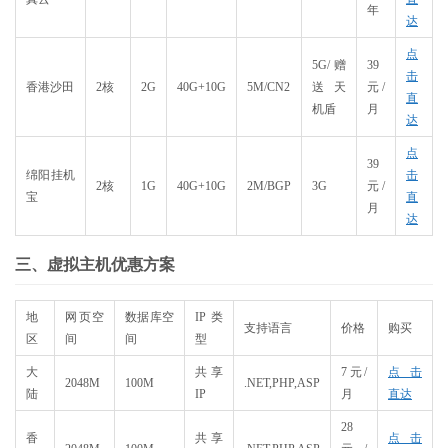
年
达
点
5G/赠
39
击
香港沙田
2核
2G
40G+10G
5M/CN2
送天
元/
直
机盾
月
达
点
39
绵阳挂机
击
2核
1G
40G+10G
2M/BGP
3G
元/
宝
直
月
达
三、虚拟主机优惠方案
地
网页空
数据库空
IP类
支持语言
价格
购买
区
间
间
型
大
共享
7元/
点击
2048M
100M
.NET,PHP,ASP
陆
IP
月
直达
28
香
共享
点击