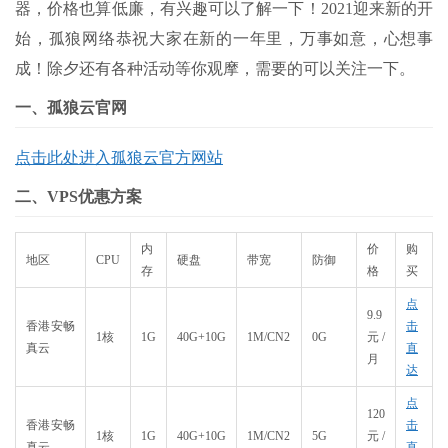
器，价格也算低廉，有兴趣可以了解一下！2021迎来新的开
始，孤狼网络恭祝大家在新的一年里，万事如意，心想事
成！除夕还有各种活动等你观摩，需要的可以关注一下。
一、孤狼云官网
点击此处进入孤狼云官方网站
二、VPS优惠方案
内
价
购
地区
CPU
硬盘
带宽
防御
存
格
买
点
9.9
香港安畅
击
1核
1G
40G+10G
1M/CN2
0G
元/
真云
直
月
达
点
120
香港安畅
击
1核
1G
40G+10G
1M/CN2
5G
元/
真云
直