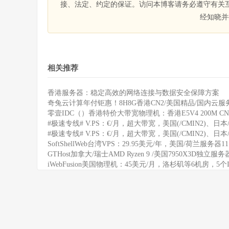
接、法定、约定的保证。访问本博客请务必遵守有关
经知晓并
相关推荐
香港服务器：稳定高效的网络连接与数据安全保障方案
奇兔云计算年付钜惠！8H8G香港CN2/美国精品/国内云服务
零壹IDC（）香港特价大带宽物理机：香港E5V4 200M CN
#极速专线# V.PS：€/月，超大带宽，美国(/CMIN2)、日本/
#极速专线# V.PS：€/月，超大带宽，美国(/CMIN2)、日本/
SoftShellWeb台湾VPS：29.95美元/年，美国/荷兰服务器
GTHost加拿大/瑞士AMD Ryzen 9 /美国7950X3D独立服
iWebFusion美国物理机：45美元/月，洛杉矶等6机房，5个