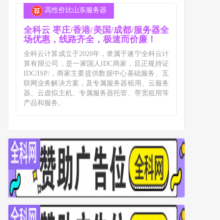
高性价比山东服务器
全科云 枣庄/香港/美国/成都/服务器全
场优惠，线路齐全，极速而价廉！
全科云计算成立于2020年，隶属于遂宁全科云计
算有限公司，是一家国人IDC商家，且正规持证
IDC/ISP/，商家主要提供数据中心基础服务、互
联网业务解决方案，及专属服务器租用、云服务
器、云虚拟主机、专属服务器托管、带宽租用等
产品和服务。