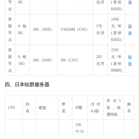
节
8G
元/月
(原价
接
点
¥4392)
美
1458
国
8核
170
元/年
链
50G（SSD）
5/10/20M（CN2）
节
8G
元/月
(原价
接
点
¥5832)
美
2250
国
8核
263
元/年
链
50G（SSD）
5M（CN2）
节
16G
元/月
(原价
接
点
¥9000)
四、日本站群服务器
年付5
内
带
月付
购
CPU
硬盘
IP数
折，续
存
宽
6.8折
买
费同价
126
个/1C