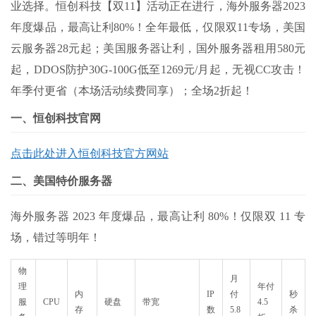
业选择。恒创科技【双11】活动正在进行，海外服务器2023
年度爆品
，最高让利80%！全年最低，仅限双11专场，美国
云服务器28元起；美国服务器让利，国外服务器租用580元
起，DDOS防护30G-100G低至1269元/月起，无视CC攻击！
年季付更省（本场活动续费同享）；全场2折起！
一、恒创科技官网
点击此处进入恒创科技官方网站
二、美国特价服务器
海外服务器 2023 年度爆品，最高让利 80%！仅限双 11 专
场，错过等明年！
物
月
理
年付
内
IP
付
秒
服
CPU
硬盘
带宽
4.5
存
数
5.8
杀