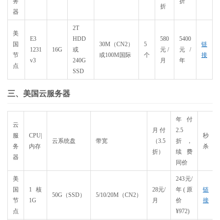
务
折
折
器
2T
美
E3
HDD
580
5400
国
30M（CN2）
5
链
1231
16G
或
元/
元/
节
或100M国际
个
接
v3
240G
月
年
点
SSD
三、美国云服务器
年付
云
月付
2.5
服
CPU|
秒
云系统盘
带宽
（3.5
折，
务
内存
杀
折）
续费
器
同价
美
243元/
国
1核
28元/
年(原
链
50G（SSD）
5/10/20M（CN2）
节
1G
月
价
接
点
¥972)