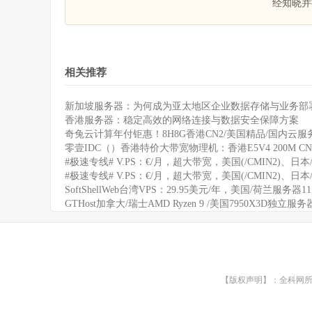
经知晓并
相关推荐
新加坡服务器：为何成为亚太地区企业数据存储与业务部
香港服务器：稳定高效的网络连接与数据安全保障方案
奇兔云计算年付钜惠！8H8G香港CN2/美国精品/国内云服务
零壹IDC（）香港特价大带宽物理机：香港E5V4 200M CN
#极速专线# V.PS：€/月，超大带宽，美国(/CMIN2)、日本/
#极速专线# V.PS：€/月，超大带宽，美国(/CMIN2)、日本/
SoftShellWeb台湾VPS：29.95美元/年，美国/荷兰服务器
GTHost加拿大/瑞士AMD Ryzen 9 /美国7950X3D独立服
【版权声明】：全科网所有