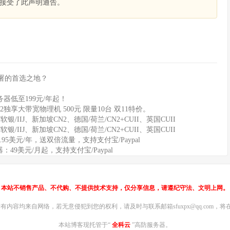
接受了此声明通告。
署的首选之地？
器低至199元/年起！
2独享大带宽物理机 500元 限量10台 双11特价。
软银/IIJ、新加坡CN2、德国/荷兰/CN2+CUII、英国CUII
软银/IIJ、新加坡CN2、德国/荷兰/CN2+CUII、英国CUII
11.95美元/年，送双倍流量，支持支付宝/Paypal
务器：49美元/月起，支持支付宝/Paypal
本站不销售产品、不代购、不提供技术支持，仅分享信息，请遵纪守法、文明上网。
内容均来自网络，若无意侵犯到您的权利，请及时与联系邮箱sfuxpx@qq.com，将在
本站博客现托管于“
全科云
”高防服务器。