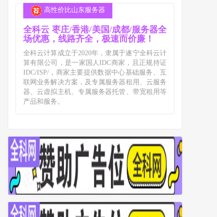
高性价比山东服务器
全科云 枣庄/香港/美国/成都/服务器全
场优惠，线路齐全，极速而价廉！
全科云计算成立于2020年，隶属于遂宁全科云计
算有限公司，是一家国人IDC商家，且正规持证
IDC/ISP/，商家主要提供数据中心基础服务、互
联网业务解决方案，及专属服务器租用、云服务
器、云虚拟主机、专属服务器托管、带宽租用等
产品和服务。