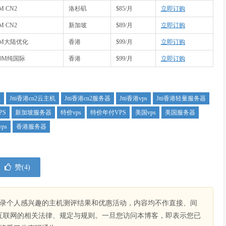
M CN2
洛杉矶
$85/月
立即订购
M CN2
新加坡
$89/月
立即订购
0M大陆优化
香港
$99/月
立即订购
00M纯国际
香港
$99/月
立即订购
服
Jtti香港cn2云主机
Jtti香港cn2服务器
Jtti香港vps
Jtti香港轻量服务器
PS
新加坡服务器
特价vps
特价年付VPS
美国vps
美国服务器
ps
香港服务器
赞(
4
)
录个人感兴趣的主机测评结果和优惠活动，内容均不作直接、间
互联网的相关法律、规定与规则。一旦您访问本博客，即表示您已