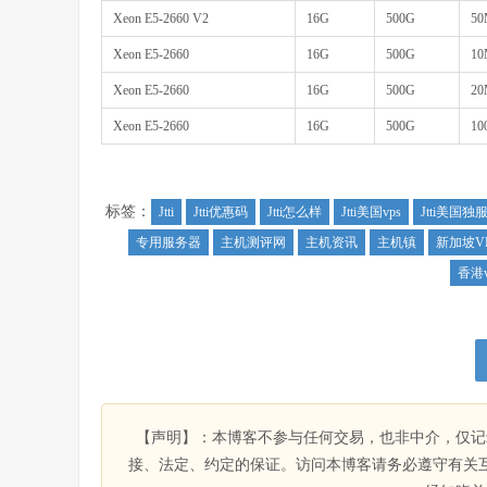
Xeon E5-2660 V2
16G
500G
50
Xeon E5-2660
16G
500G
10
Xeon E5-2660
16G
500G
2
Xeon E5-2660
16G
500G
1
标签：
Jtti
Jtti优惠码
Jtti怎么样
Jtti美国vps
Jtti美国独
专用服务器
主机测评网
主机资讯
主机镇
新加坡V
香港v
【声明】：本博客不参与任何交易，也非中介，仅记
接、法定、约定的保证。访问本博客请务必遵守有关