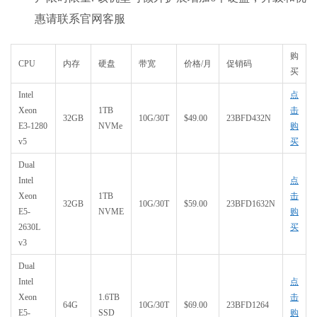
惠请联系官网客服
购
CPU
内存
硬盘
带宽
价格/月
促销码
买
Intel
点
Xeon
1TB
击
32GB
10G/30T
$49.00
23BFD432N
E3-1280
NVMe
购
v5
买
Dual
Intel
点
Xeon
1TB
击
32GB
10G/30T
$59.00
23BFD1632N
E5-
NVME
购
2630L
买
v3
Dual
Intel
点
Xeon
1.6TB
击
64G
10G/30T
$69.00
23BFD1264
E5-
SSD
购