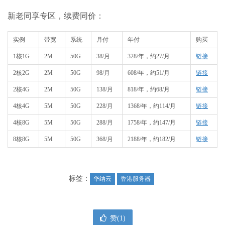
新老同享专区，续费同价：
实例
带宽
系统
月付
年付
购买
1核1G
2M
50G
38/月
328/年，约27/月
链接
2核2G
2M
50G
98/月
608/年，约51/月
链接
2核4G
2M
50G
138/月
818/年，约68/月
链接
4核4G
5M
50G
228/月
1368/年，约114/月
链接
4核8G
5M
50G
288/月
1758/年，约147/月
链接
8核8G
5M
50G
368/月
2188/年，约182/月
链接
标签：
华纳云
香港服务器
赞(
1
)