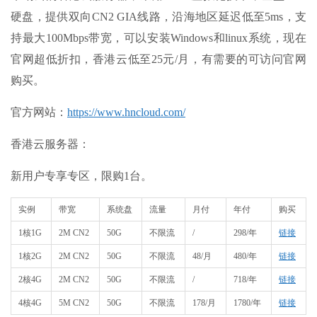
硬盘，提供双向CN2 GIA线路，沿海地区延迟低至5ms，支
持最大100Mbps带宽，可以安装Windows和linux系统，现在
官网超低折扣，香港云低至25元/月，有需要的可访问官网
购买。
官方网站：
https://www.hncloud.com/
香港云服务器：
新用户专享专区，限购1台。
实例
带宽
系统盘
流量
月付
年付
购买
1核1G
2M CN2
50G
不限流
/
298/年
链接
1核2G
2M CN2
50G
不限流
48/月
480/年
链接
2核4G
2M CN2
50G
不限流
/
718/年
链接
4核4G
5M CN2
50G
不限流
178/月
1780/年
链接