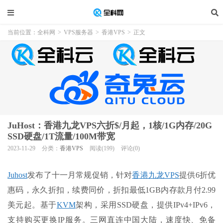
当前位置：
全科网
>
VPS服务器
>
香港VPS
>
正文
JuHost：香港九龙VPS六折$/月起，1核/1G内存/20G
SSD硬盘/1T流量/100M带宽
2023-11-29
分类：
香港VPS
阅读(199)
评论(0)
Juhost
发布了十一月常规促销，针对
香港九龙VPS
提供6折优
惠码，永久折扣，续费同价，折扣最低1GB内存款月付2.99
美元起。基于
KVM
架构，采用SSD硬盘，提供IPv4+IPv6，
支持购买更换IP服务。三网直连中国大陆，速度快、免备