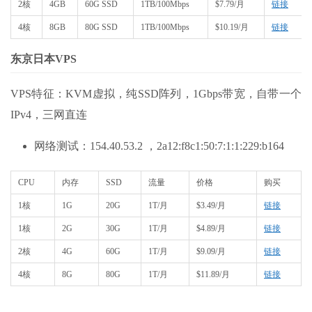
2核
4GB
60G SSD
1TB/100Mbps
$7.79/月
链接
4核
8GB
80G SSD
1TB/100Mbps
$10.19/月
链接
东京日本VPS
VPS特征：KVM虚拟，纯SSD阵列，1Gbps带宽，自带一个
IPv4，三网直连
网络测试：154.40.53.2 ，2a12:f8c1:50:7:1:1:229:b164
CPU
内存
SSD
流量
价格
购买
1核
1G
20G
1T/月
$3.49/月
链接
1核
2G
30G
1T/月
$4.89/月
链接
2核
4G
60G
1T/月
$9.09/月
链接
4核
8G
80G
1T/月
$11.89/月
链接