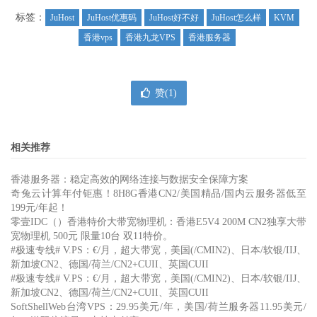
标签：
JuHost
JuHost优惠码
JuHost好不好
JuHost怎么样
KVM
香港vps
香港九龙VPS
香港服务器
赞(
1
)
相关推荐
香港服务器：稳定高效的网络连接与数据安全保障方案
奇兔云计算年付钜惠！8H8G香港CN2/美国精品/国内云服务器低至
199元/年起！
零壹IDC（）香港特价大带宽物理机：香港E5V4 200M CN2独享大带
宽物理机 500元 限量10台 双11特价。
#极速专线# V.PS：€/月，超大带宽，美国(/CMIN2)、日本/软银/IIJ、
新加坡CN2、德国/荷兰/CN2+CUII、英国CUII
#极速专线# V.PS：€/月，超大带宽，美国(/CMIN2)、日本/软银/IIJ、
新加坡CN2、德国/荷兰/CN2+CUII、英国CUII
SoftShellWeb台湾VPS：29.95美元/年，美国/荷兰服务器11.95美元/