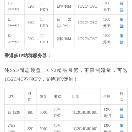
E5-
1T
1000
链
32G
日本/10M
1C/2C/4C/8C
26**V2
HDD
元/月
接
E5-
1T
新加
1000
链
32G
1C/2C/4C/8C
26**V2
HDD
坡/10M
元/月
接
E5-
1T
1000
链
32G
韩国/10M
1C/2C/4C/8C
26**V2
HDD
元/月
接
香港多IP站群服务器：
纯SSD固态硬盘，CN2精品带宽，不限制流量，可选
1C/2C/4C不同C段，支持IP段定制！
内
购
CPU
硬盘
带宽
IP段
价格
存
买
15M
1200
链
E3-1230
16G
500G
1C/2C/4C/8C16C
CN2
元/月
接
2*E5-
15M
1300
链
32G
500G
1C/2C/4C/8C16C