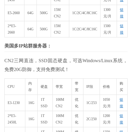
2450
CN2
元/月
接
15M
1300
链
E5-2660
64G
500G
1C/2C/4C/8C16C
CN2
元/月
接
2*E5-
15M
1500
链
64G
500G
1C/2C/4C/8C16C
2660
CN2
元/月
接
美国多IP站群服务器：
CN2三网直连，SSD固态硬盘，可选Windows/Linux系统，
免费20G防御，支持免费测试！
内
带
购
CPU
硬盘
带宽
IP段
价格
存
宽
买
1T
100M
优
1050
链
E3-1230
16G
1C/253
SSD
CN2
化
元/月
接
2*E5-
1T
100M
优
1200
链
16G
2C/250
2450L
SSD
CN2
化
元/月
接