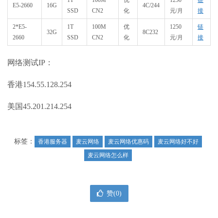
1T
100M
优
1250
链
E5-2660
16G
4C/244
SSD
CN2
化
元/月
接
2*E5-
1T
100M
优
1250
链
32G
8C232
2660
SSD
CN2
化
元/月
接
网络测试IP：
香港154.55.128.254
美国45.201.214.254
标签：
香港服务器
麦云网络
麦云网络优惠码
麦云网络好不好
麦云网络怎么样
赞(
0
)