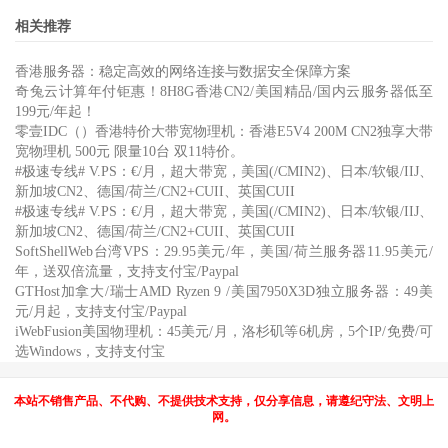
相关推荐
香港服务器：稳定高效的网络连接与数据安全保障方案
奇兔云计算年付钜惠！8H8G香港CN2/美国精品/国内云服务器低至
199元/年起！
零壹IDC（）香港特价大带宽物理机：香港E5V4 200M CN2独享大带
宽物理机 500元 限量10台 双11特价。
#极速专线# V.PS：€/月，超大带宽，美国(/CMIN2)、日本/软银/IIJ、
新加坡CN2、德国/荷兰/CN2+CUII、英国CUII
#极速专线# V.PS：€/月，超大带宽，美国(/CMIN2)、日本/软银/IIJ、
新加坡CN2、德国/荷兰/CN2+CUII、英国CUII
SoftShellWeb台湾VPS：29.95美元/年，美国/荷兰服务器11.95美元/
年，送双倍流量，支持支付宝/Paypal
GTHost加拿大/瑞士AMD Ryzen 9 /美国7950X3D独立服务器：49美
元/月起，支持支付宝/Paypal
iWebFusion美国物理机：45美元/月，洛杉矶等6机房，5个IP/免费/可
选Windows，支持支付宝
本站不销售产品、不代购、不提供技术支持，仅分享信息，请遵纪守法、文明上
网。