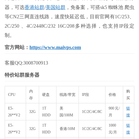
器，可选
香港站群
/
美国站群
，免备案，可搭sk5 蜘蛛池 爬虫
等CN2三网直连线路，速度快延迟低，目前官网有1C/253、
2C/250 、4C/2448C/232 16C/208多种选择，也支持IP段定
制。
官方网站：
https://www.maivps.com
客服QQ:3008700913
特价站群服务器
内
购
CPU
硬盘
线路/带宽
IP段
价格
存
买
E5-
1T
美
900元/
链
32G
1C/2C/4C/8C
26**V2
HDD
国/100M
月
接
E5-
1T
1000
链
32G
香港/10M
1C/2C/4C/8C
26**V2
HDD
元/月
接