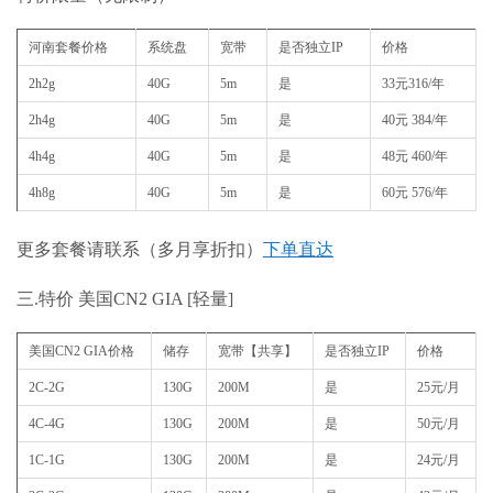
河南套餐价格
系统盘
宽带
是否独立IP
价格
2h2g
40G
5m
是
33元316/年
2h4g
40G
5m
是
40元 384/年
4h4g
40G
5m
是
48元 460/年
4h8g
40G
5m
是
60元 576/年
更多套餐请联系（多月享折扣）
下单直达
三.特价 美国CN2 GIA [轻量]
美国CN2 GIA价格
储存
宽带【共享】
是否独立IP
价格
2C-2G
130G
200M
是
25元/月
4C-4G
130G
200M
是
50元/月
1C-1G
130G
200M
是
24元/月