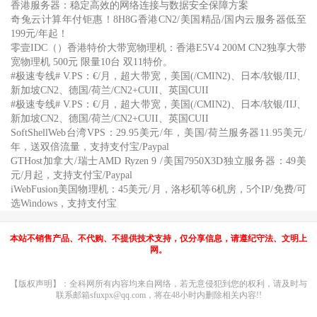
香港服务器：稳定高效的网络连接与数据安全保障方案
奇兔云计算年付钜惠！8H8G香港CN2/美国精品/国内云服务器低至
199元/年起！
零壹IDC（）香港特价大带宽物理机：香港E5V4 200M CN2独享大带
宽物理机 500元 限量10台 双11特价。
#极速专线# V.PS：€/月，超大带宽，美国(/CMIN2)、日本/软银/IIJ、
新加坡CN2、德国/荷兰/CN2+CUII、英国CUII
#极速专线# V.PS：€/月，超大带宽，美国(/CMIN2)、日本/软银/IIJ、
新加坡CN2、德国/荷兰/CN2+CUII、英国CUII
SoftShellWeb台湾VPS：29.95美元/年，美国/荷兰服务器11.95美元/
年，送双倍流量，支持支付宝/Paypal
GTHost加拿大/瑞士AMD Ryzen 9 /美国7950X3D独立服务器：49美
元/月起，支持支付宝/Paypal
iWebFusion美国物理机：45美元/月，洛杉矶等6机房，5个IP/免费/可
选Windows，支持支付宝
本站不销售产品、不代购、不提供技术支持，仅分享信息，请遵纪守法、文明上
网。
【版权声明】：全科网所有内容均来自网络，若无意侵犯到您的权利，请及时与
联系邮箱sfuxpx@qq.com，将在48小时内删除相关内容!!