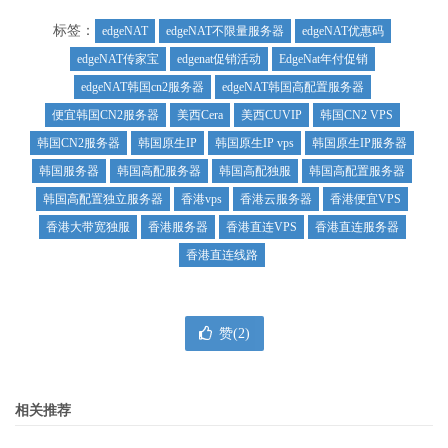
标签：
edgeNAT
edgeNAT不限量服务器
edgeNAT优惠码
edgeNAT传家宝
edgenat促销活动
EdgeNat年付促销
edgeNAT韩国cn2服务器
edgeNAT韩国高配置服务器
便宜韩国CN2服务器
美西Cera
美西CUVIP
韩国CN2 VPS
韩国CN2服务器
韩国原生IP
韩国原生IP vps
韩国原生IP服务器
韩国服务器
韩国高配服务器
韩国高配独服
韩国高配置服务器
韩国高配置独立服务器
香港vps
香港云服务器
香港便宜VPS
香港大带宽独服
香港服务器
香港直连VPS
香港直连服务器
香港直连线路
赞(
2
)
相关推荐