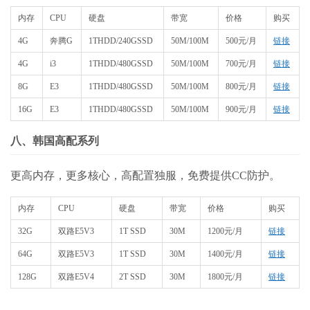
内存
CPU
硬盘
带宽
价格
购买
4G
奔腾G
1THDD/240GSSD
50M/100M
500元/月
链接
4G
i3
1THDD/480GSSD
50M/100M
700元/月
链接
8G
E3
1THDD/480GSSD
50M/100M
800元/月
链接
16G
E3
1THDD/480GSSD
50M/100M
900元/月
链接
八、韩国高配系列
更高内存，更多核心，高配置独服，免费提供CC防护。
内存
CPU
硬盘
带宽
价格
购买
32G
双路E5V3
1T SSD
30M
1200元/月
链接
64G
双路E5V3
1T SSD
30M
1400元/月
链接
128G
双路E5V4
2T SSD
30M
1800元/月
链接