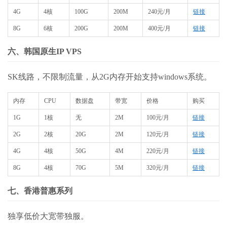
4G
4核
100G
200M
240元/月
链接
8G
6核
200G
200M
400元/月
链接
六、韩国原生IP VPS
SK线路，不限制流量，从2G内存开始支持windows系统。
内存
CPU
数据盘
带宽
价格
购买
1G
1核
无
2M
100元/月
链接
2G
2核
20G
2M
120元/月
链接
4G
4核
50G
4M
220元/月
链接
8G
4核
70G
5M
320元/月
链接
七、香港普惠系列
独享低价大宽带独服。