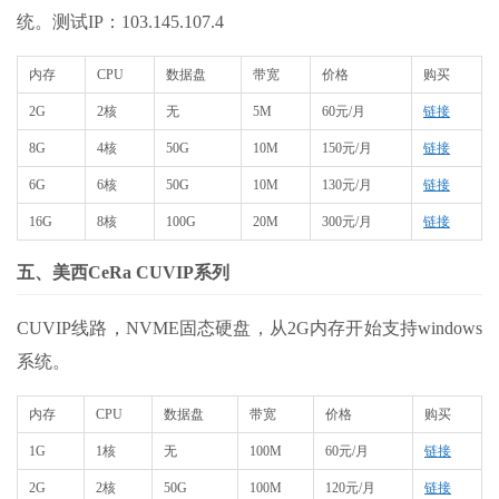
统。测试IP：103.145.107.4
内存
CPU
数据盘
带宽
价格
购买
2G
2核
无
5M
60元/月
链接
8G
4核
50G
10M
150元/月
链接
6G
6核
50G
10M
130元/月
链接
16G
8核
100G
20M
300元/月
链接
五、美西CeRa CUVIP系列
CUVIP线路，NVME固态硬盘，从2G内存开始支持windows
系统。
内存
CPU
数据盘
带宽
价格
购买
1G
1核
无
100M
60元/月
链接
2G
2核
50G
100M
120元/月
链接