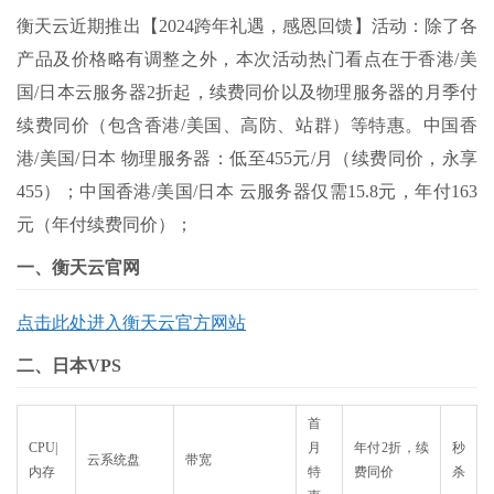
衡天云近期推出【2024跨年礼遇，感恩回馈】活动：除了各
产品及价格略有调整之外，本次活动热门看点在于香港/美
国/日本云服务器2折起，续费同价以及物理服务器的月季付
续费同价（包含香港/美国、高防、站群）等特惠。中国香
港/美国/日本 物理服务器：低至455元/月（续费同价，永享
455）；中国香港/美国/日本 云服务器仅需15.8元，年付163
元（年付续费同价）；
一、衡天云官网
点击此处进入衡天云官方网站
二、日本VPS
首
CPU|
月
年付2折，续
秒
云系统盘
带宽
内存
特
费同价
杀