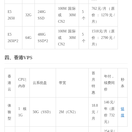
100M 国际
762元/月（原
E5
240G
5
32G
或 30M
价：1270元/
2650
SSD
个
CN2
月）
100M 国际
1518元/月（原
E5
480G
5
64G
或 30M
价：2790元/
2650*2
SSD*2
个
CN2
月）
四、香港VPS
首
香
年付，
CPU|
月
秒
港
云系统盘
带宽
续费同
内存
特
杀
云
价
惠
146元/
体
18.8
1核
年（原
链
验
50G（SSD）
2M（CN2）
元/
1G
价732
接
型
月
元）
254元/