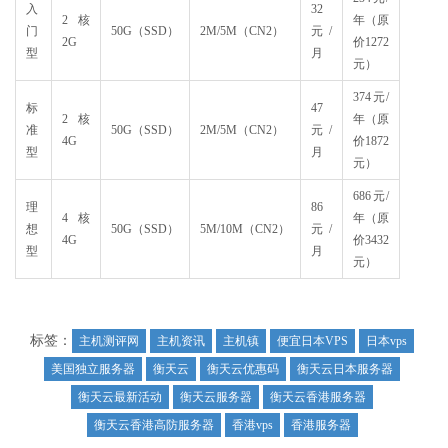
入
32
2核
年（原
门
50G（SSD）
2M/5M（CN2）
元/
2G
价1272
型
月
元）
374元/
标
47
2核
年（原
准
50G（SSD）
2M/5M（CN2）
元/
4G
价1872
型
月
元）
686元/
理
86
4核
年（原
想
50G（SSD）
5M/10M（CN2）
元/
4G
价3432
型
月
元）
标签：
主机测评网
主机资讯
主机镇
便宜日本VPS
日本vps
美国独立服务器
衡天云
衡天云优惠码
衡天云日本服务器
衡天云最新活动
衡天云服务器
衡天云香港服务器
衡天云香港高防服务器
香港vps
香港服务器