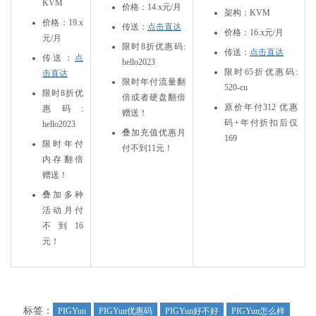
KVM
价格：14.x元/月
架构：KVM
价格：19.x
传送：
点击直达
价格：16.x元/月
元/月
限时8折优惠码:
传送：
点击直达
传送：
点
hello2023
限时65折优惠码:
击直达
限时年付流量翻
520-cu
限时8折优
倍或者硬盘翻倍
原价年付312 优惠
惠码:
赠送！
码+年付折扣后仅
hello2023
叠加充值优惠月
169
限时年付
付不到11元！
内存翻倍
赠送！
叠加多种
活动月付
不到16
元！
标签：
PIGYun
PIGYun优惠码
PIGYun好不好
PIGYun怎么样