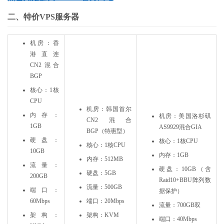
二、特价VPS服务器
机房：香
港直连
CN2混合
BGP
核心：1核
CPU
机房：韩国首尔
内存：
机房：美国洛杉矶
CN2混合
1GB
AS9929混合GIA
BGP（特惠型）
硬盘：
核心：1核CPU
核心：1核CPU
10GB
内存：1GB
内存：512MB
流量：
硬盘：10GB（含
硬盘：5GB
200GB
Raid10+BBU阵列数
流量：500GB
端口：
据保护）
60Mbps
端口：20Mbps
流量：700GB双
架构：
架构：KVM
端口：40Mbps