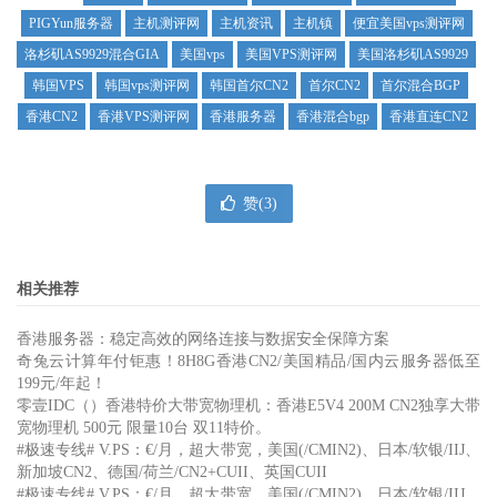
PIGYun服务器
主机测评网
主机资讯
主机镇
便宜美国vps测评网
洛杉矶AS9929混合GIA
美国vps
美国VPS测评网
美国洛杉矶AS9929
韩国VPS
韩国vps测评网
韩国首尔CN2
首尔CN2
首尔混合BGP
香港CN2
香港VPS测评网
香港服务器
香港混合bgp
香港直连CN2
赞(
3
)
相关推荐
香港服务器：稳定高效的网络连接与数据安全保障方案
奇兔云计算年付钜惠！8H8G香港CN2/美国精品/国内云服务器低至
199元/年起！
零壹IDC（）香港特价大带宽物理机：香港E5V4 200M CN2独享大带
宽物理机 500元 限量10台 双11特价。
#极速专线# V.PS：€/月，超大带宽，美国(/CMIN2)、日本/软银/IIJ、
新加坡CN2、德国/荷兰/CN2+CUII、英国CUII
#极速专线# V.PS：€/月，超大带宽，美国(/CMIN2)、日本/软银/IIJ、