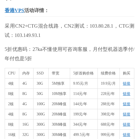
香港VPS
活动详情：
采用CN2+CTG混合线路，CN2测试：103.80.28.1，CTG测
试：103.149.93.1
5折优惠码：27ka不懂使用可咨询客服，月付型机器选季付/
年付也是5折
CPU
内存
SSD
带宽
5折首购价格
续费价格
购买
4核
4G
30G
5M独享
9.95元/月
19.9元/月
链接
8核
8G
50G
10M独享
114元/年
228元/年
链接
2核
4G
100G
20M峰值
144元/年
288元/年
链接
4核
8G
300G
20M峰值
199元/年
398元/年
链接
8核
16G
300G
30M峰值
344元/年
688元/年
链接
16核
32G
300G
30M峰值
499.5元/年
999元/年
链接