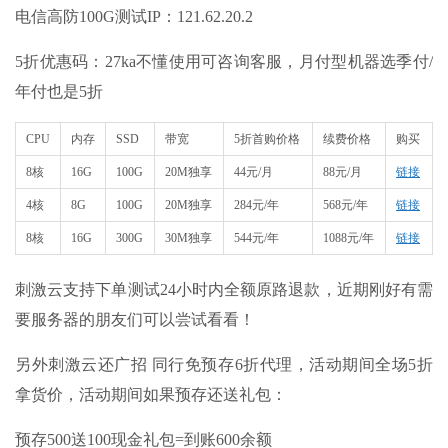
电信高防100G测试IP：121.62.20.2
5折优惠码：27ka不懂使用可咨询客服，月付型机器选季付/
年付也是5折
CPU
内存
SSD
带宽
5折首购价格
续费价格
购买
8核
16G
100G
20M独享
44元/月
88元/月
链接
4核
8G
100G
20M独享
284元/年
568元/年
链接
8核
16G
300G
30M独享
544元/年
1088元/年
链接
刺激云支持下单测试24小时内全额原路退款，近期刚好有需
要服务器的朋友们可以尝试看看！
另外刺激云还广招 同行免预存6折代理，活动期间全场5折
拿货价，活动期间如果预存还送礼包：
预存500送100现金礼包=到账600余额