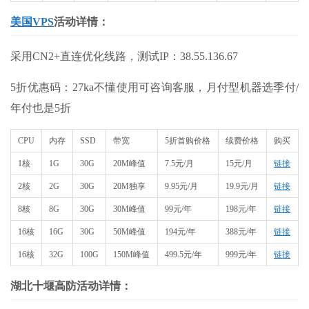
美国VPS
活动详情：
采用CN2+直连优化线路，测试IP：38.55.136.67
5折优惠码：27ka不懂使用可咨询客服，月付型机器选季付/
年付也是5折
CPU
内存
SSD
带宽
5折首购价格
续费价格
购买
1核
1G
30G
20M峰值
7.5元/月
15元/月
链接
2核
2G
30G
20M独享
9.95元/月
19.9元/月
链接
8核
8G
30G
30M峰值
99元/年
198元/年
链接
16核
16G
30G
50M峰值
194元/年
388元/年
链接
16核
32G
100G
150M峰值
499.5元/年
999元/年
链接
湖北十堰高防活动详情：