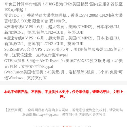
奇兔云计算年付钜惠！8H8G香港CN2/美国精品/国内云服务器低至
199元/年起！
零壹IDC（）香港特价大带宽物理机：香港E5V4 200M CN2独享大带
宽物理机 500元 限量10台 双11特价。
#极速专线# V.PS：€/月，超大带宽，美国(/CMIN2)、日本/软银/IIJ、
新加坡CN2、德国/荷兰/CN2+CUII、英国CUII
#极速专线# V.PS：€/月，超大带宽，美国(/CMIN2)、日本/软银/IIJ、
新加坡CN2、德国/荷兰/CN2+CUII、英国CUII
SoftShellWeb台湾VPS：29.95美元/年，美国/荷兰服务器11.95美元/
年，送双倍流量，支持支付宝/Paypal
GTHost加拿大/瑞士AMD Ryzen 9 /美国7950X3D独立服务器：49美
元/月起，支持支付宝/Paypal
iWebFusion美国物理机：45美元/月，洛杉矶等6机房，5个IP/免费/可
选Windows，支持支付宝
本站不销售产品、不代购、不提供技术支持，仅分享信息，请遵纪守法、文明上
网。
【版权声明】：全科网所有内容均来自网络，若无意侵犯到您的权利，请及时与
联系邮箱sfuxpx@qq.com，将在48小时内删除相关内容!!