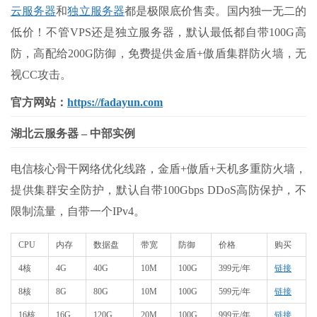
云服务器
和
独立服务器
都是极限底价售卖。国内独一无二的
低价！不管VPS还是独立服务器，默认最低都自带100G高
防，高配给200G防御，免费提供金盾+傲盾集群防火墙，无
视CC攻击。
官方网站：
https://fadayun.com
湖北云服务器 – 中部实例
电信核心骨干网络优化线路，金盾+傲盾+天机多重防火墙，
提供集群安全防护，默认自带100Gbps DDoS高防保护，不
限制流量，自带一个IPv4。
CPU
内存
数据盘
带宽
防御
价格
购买
4核
4G
40G
10M
100G
399元/年
链接
8核
8G
80G
10M
100G
599元/年
链接
16核
16G
120G
20M
100G
999元/年
链接