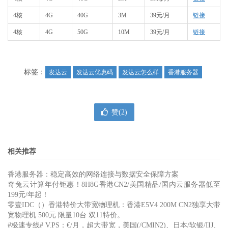
4核
4G
40G
3M
39元/月
链接
4核
4G
50G
10M
39元/月
链接
标签：
发达云
发达云优惠码
发达云怎么样
香港服务器
赞(
2
)
相关推荐
香港服务器：稳定高效的网络连接与数据安全保障方案
奇兔云计算年付钜惠！8H8G香港CN2/美国精品/国内云服务器低至
199元/年起！
零壹IDC（）香港特价大带宽物理机：香港E5V4 200M CN2独享大带
宽物理机 500元 限量10台 双11特价。
#极速专线# V.PS：€/月，超大带宽，美国(/CMIN2)、日本/软银/IIJ、