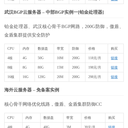
武汉BGP云服务器 – 中部BGP实例一[铂金处理器]
铂金处理器、武汉核心骨干BGP网路，200G防御，傲盾、
金盾集群提供安全防护
CPU
内存
数据盘
带宽
防御
价格
购买
4核
4G
50G
10M
200G
118元/月
链接
8核
8G
80G
15M
200G
198元/月
链接
16核
16G
120G
20M
200G
298元/月
链接
海外云服务器 – 免备案实例
核心骨干网络优化线路，傲盾、金盾集群防御CC
CPU
内存
数据盘
带宽
价格
购买
4核
4G
40G
3M
39元/月
链接