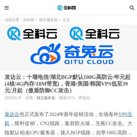
当前位置：
全科网
>
独立服务器
>
正文
发达云：十堰电信/湖北BGP默认100G高防云/年元起
(4核/4G内存/10M带宽)，香港/美国/韩国VPS低至39
元/月起（傲盾防御CC攻击）
2024-01-31
分类：
独立服务器
阅读(337)
评论(0)
发达云
也正式发布了2024年新年促销活动，全场海外
VPS主
机
，限时促销，CN2线路，集群防火墙，无视CC攻击。大
陆默认铂金CPU服务器，接入BGP线路，自带100G高防，