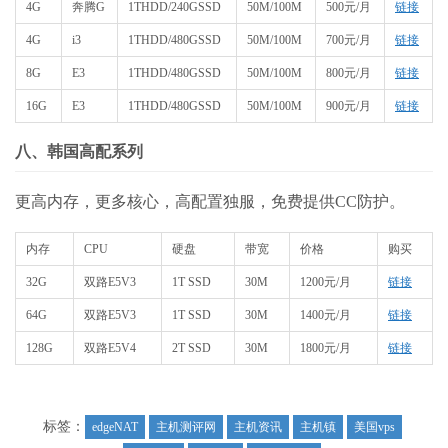
4G
奔腾G
1THDD/240GSSD
50M/100M
500元/月
链接
4G
i3
1THDD/480GSSD
50M/100M
700元/月
链接
8G
E3
1THDD/480GSSD
50M/100M
800元/月
链接
16G
E3
1THDD/480GSSD
50M/100M
900元/月
链接
八、韩国高配系列
更高内存，更多核心，高配置独服，免费提供CC防护。
内存
CPU
硬盘
带宽
价格
购买
32G
双路E5V3
1T SSD
30M
1200元/月
链接
64G
双路E5V3
1T SSD
30M
1400元/月
链接
128G
双路E5V4
2T SSD
30M
1800元/月
链接
标签：
edgeNAT
主机测评网
主机资讯
主机镇
美国vps