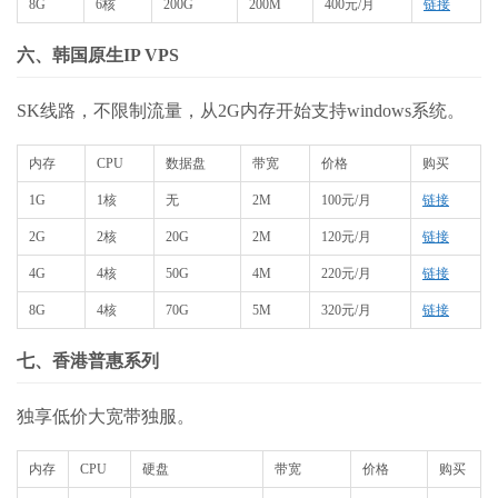
8G
6核
200G
200M
400元/月
链接
六、韩国原生IP VPS
SK线路，不限制流量，从2G内存开始支持windows系统。
内存
CPU
数据盘
带宽
价格
购买
1G
1核
无
2M
100元/月
链接
2G
2核
20G
2M
120元/月
链接
4G
4核
50G
4M
220元/月
链接
8G
4核
70G
5M
320元/月
链接
七、香港普惠系列
独享低价大宽带独服。
内存
CPU
硬盘
带宽
价格
购买