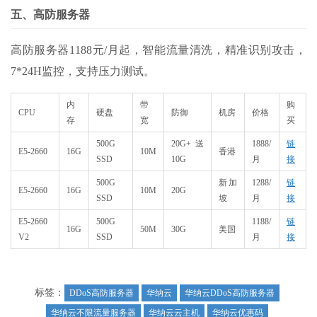
五、高防服务器
高防服务器1188元/月起，智能流量清洗，精准识别攻击，
7*24H监控，支持压力测试。
内
带
购
CPU
硬盘
防御
机房
价格
存
宽
买
500G
20G+送
1888/
链
E5-2660
16G
10M
香港
SSD
10G
月
接
500G
新加
1288/
链
E5-2660
16G
10M
20G
SSD
坡
月
接
E5-2660
500G
1188/
链
16G
50M
30G
美国
V2
SSD
月
接
标签：
DDoS高防服务器
华纳云
华纳云DDoS高防服务器
华纳云不限流量服务器
华纳云云主机
华纳云优惠码