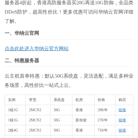
服务器4折起，香港高防服务器买20G再送10G防御，全品类
DDoS防护，超高性价比！更多优惠可访问华纳云官网详细
了解。
一、华纳云官网
点击此处进入华纳云官方网站
二、特惠服务器
云主机首单特惠：默认50G系统盘，灵活选配，满足多种业
务场景，高性价比一站式上云。
实例
带宽
系统盘
机房
价格
购买
1核1G
2MCN2
50G
香港
298/年
链接
1核1G
2MCN2
50G
新加坡
278/年
链接
2核4G
2MCN2
50G
香港
718/年
链接