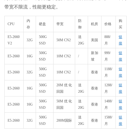
带宽不限流，性能更稳定。
内
防
购
CPU
硬盘
带宽
机房
价格
存
御
买
E5-2660
500G
送
888/
链
32G
50M CN2
美国
V2
SSD
20G
月
接
500G
新加
999/
链
E5-2660
16G
10M CN2
/
SSD
坡
月
接
500G
1188/
链
E5-2660
32G
10M CN2
/
香港
SSD
月
接
500G
20M优化
送
1288/
链
E5-2660
16G
香港
SSD
回国
20G
月
接
500G
50M优化
送
1488/
链
E5-2660
16G
香港
SSD
回国
20G
月
接
500G
送
1588/
链
E5-2660
32G
200M国际
香港
SSD
20G
月
接