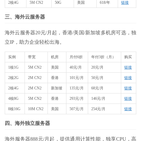
2核4G
5M CN2
50G
美国
618/年
链接
三、海外云服务器
海外云服务器20元/月起，香港/美国/新加坡多机房可选，独
立IP，助力企业轻松出海。
实例
带宽
机房
月付6折
年付3折（月）
购买
1核1G
5M CN2
美国
40元/月
20元/月
链接
2核2G
2M CN2
香港
101元/月
50元/月
链接
2核4G
2M CN2
新加坡
135元/月
68元/月
链接
4核8G
5M CN2
香港
293元/月
146元/月
链接
8核16G
10M CN2
美国
507元/月
254元/月
链接
四、海外独立服务器
海外服务器888元/月起，提供通用计算性能，独享CPU，高