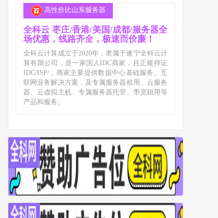
高性价比山东服务器
全科云 枣庄/香港/美国/成都/服务器全
场优惠，线路齐全，极速而价廉！
全科云计算成立于2020年，隶属于遂宁全科云计
算有限公司，是一家国人IDC商家，且正规持证
IDC/ISP/，商家主要提供数据中心基础服务、互
联网业务解决方案，及专属服务器租用、云服务
器、云虚拟主机、专属服务器托管、带宽租用等
产品和服务。