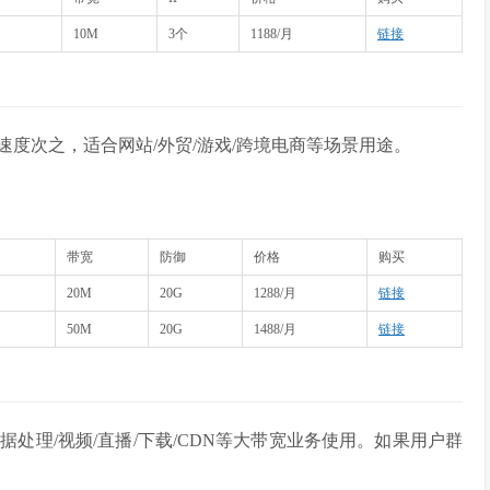
10M
3个
1188/月
链接
速度次之，适合网站/外贸/游戏/跨境电商等场景用途。
带宽
防御
价格
购买
20M
20G
1288/月
链接
50M
20G
1488/月
链接
处理/视频/直播/下载/CDN等大带宽业务使用。如果用户群