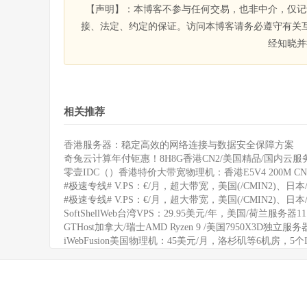
【声明】：本博客不参与任何交易，也非中介，仅记
接、法定、约定的保证。访问本博客请务必遵守有关
经知晓并
相关推荐
香港服务器：稳定高效的网络连接与数据安全保障方案
奇兔云计算年付钜惠！8H8G香港CN2/美国精品/国内云服务
零壹IDC（）香港特价大带宽物理机：香港E5V4 200M CN
#极速专线# V.PS：€/月，超大带宽，美国(/CMIN2)、日本/
#极速专线# V.PS：€/月，超大带宽，美国(/CMIN2)、日本/
SoftShellWeb台湾VPS：29.95美元/年，美国/荷兰服务器
GTHost加拿大/瑞士AMD Ryzen 9 /美国7950X3D独立服
iWebFusion美国物理机：45美元/月，洛杉矶等6机房，5个