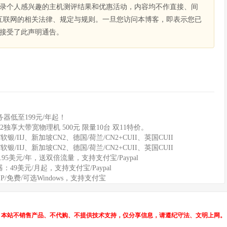
录个人感兴趣的主机测评结果和优惠活动，内容均不作直接、间
互联网的相关法律、规定与规则。一旦您访问本博客，即表示您已
接受了此声明通告。
器低至199元/年起！
2独享大带宽物理机 500元 限量10台 双11特价。
软银/IIJ、新加坡CN2、德国/荷兰/CN2+CUII、英国CUII
软银/IIJ、新加坡CN2、德国/荷兰/CN2+CUII、英国CUII
11.95美元/年，送双倍流量，支持支付宝/Paypal
务器：49美元/月起，支持支付宝/Paypal
IP/免费/可选Windows，支持支付宝
本站不销售产品、不代购、不提供技术支持，仅分享信息，请遵纪守法、文明上网。