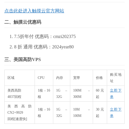
点击此处进入触摸云官方网站
二、触摸云优惠码
7.5折年付 优惠码：cmzi202375
8 折 通用 优惠码：2024year80
三、美国高防VPS
购买地
区域
CPU
内存
宽带
价格
址
美西高防
1核 – 16
1G –
100M –
60元
立即下
4837回程
核
32G
300M
起
单
美西高防
1核 – 16
1G –
10M –
30元
立即下
CN2+9929
核
32G
100M
起
单
回程[速度快]