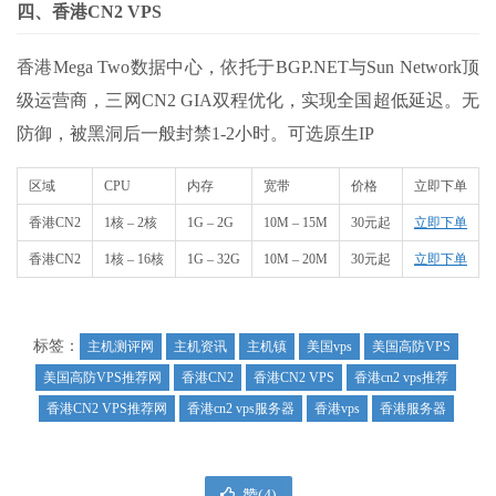
四、香港CN2 VPS
香港Mega Two数据中心，依托于BGP.NET与Sun Network顶
级运营商，三网CN2 GIA双程优化，实现全国超低延迟。无
防御，被黑洞后一般封禁1-2小时。可选原生IP
区域
CPU
内存
宽带
价格
立即下单
香港CN2
1核 – 2核
1G – 2G
10M – 15M
30元起
立即下单
香港CN2
1核 – 16核
1G – 32G
10M – 20M
30元起
立即下单
标签：
主机测评网
主机资讯
主机镇
美国vps
美国高防VPS
美国高防VPS推荐网
香港CN2
香港CN2 VPS
香港cn2 vps推荐
香港CN2 VPS推荐网
香港cn2 vps服务器
香港vps
香港服务器
赞(
4
)