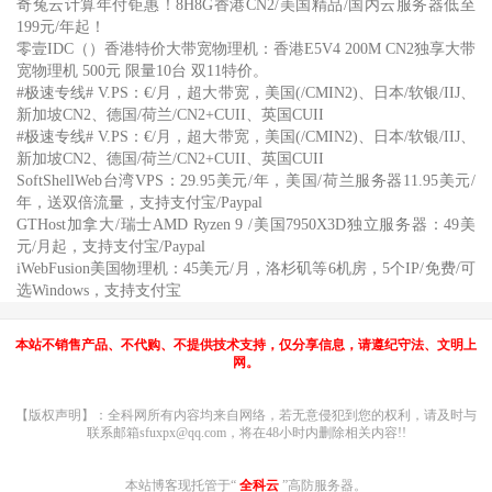
奇兔云计算年付钜惠！8H8G香港CN2/美国精品/国内云服务器低至
199元/年起！
零壹IDC（）香港特价大带宽物理机：香港E5V4 200M CN2独享大带
宽物理机 500元 限量10台 双11特价。
#极速专线# V.PS：€/月，超大带宽，美国(/CMIN2)、日本/软银/IIJ、
新加坡CN2、德国/荷兰/CN2+CUII、英国CUII
#极速专线# V.PS：€/月，超大带宽，美国(/CMIN2)、日本/软银/IIJ、
新加坡CN2、德国/荷兰/CN2+CUII、英国CUII
SoftShellWeb台湾VPS：29.95美元/年，美国/荷兰服务器11.95美元/
年，送双倍流量，支持支付宝/Paypal
GTHost加拿大/瑞士AMD Ryzen 9 /美国7950X3D独立服务器：49美
元/月起，支持支付宝/Paypal
iWebFusion美国物理机：45美元/月，洛杉矶等6机房，5个IP/免费/可
选Windows，支持支付宝
本站不销售产品、不代购、不提供技术支持，仅分享信息，请遵纪守法、文明上
网。
【版权声明】：全科网所有内容均来自网络，若无意侵犯到您的权利，请及时与
联系邮箱sfuxpx@qq.com，将在48小时内删除相关内容!!
本站博客现托管于“
全科云
”高防服务器。