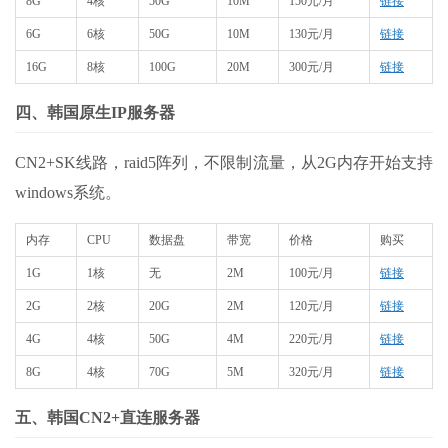
8G
4核
50G
10M
150元/月
链接
6G
6核
50G
10M
130元/月
链接
16G
8核
100G
20M
300元/月
链接
四、韩国原生IP服务器
CN2+SK线路，raid5阵列，不限制流量，从2G内存开始支持
windows系统。
内存
CPU
数据盘
带宽
价格
购买
1G
1核
无
2M
100元/月
链接
2G
2核
20G
2M
120元/月
链接
4G
4核
50G
4M
220元/月
链接
8G
4核
70G
5M
320元/月
链接
五、韩国CN2+直连服务器