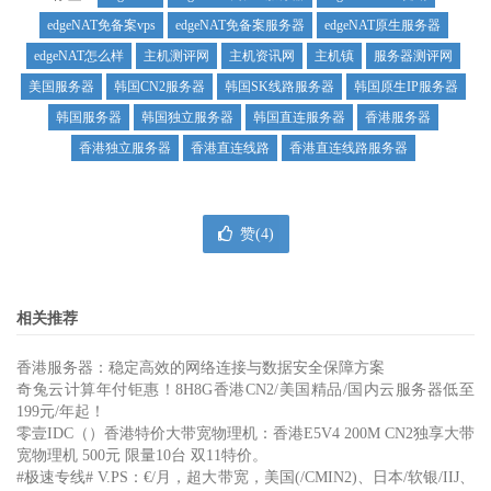
edgeNAT免备案vps
edgeNAT免备案服务器
edgeNAT原生服务器
edgeNAT怎么样
主机测评网
主机资讯网
主机镇
服务器测评网
美国服务器
韩国CN2服务器
韩国SK线路服务器
韩国原生IP服务器
韩国服务器
韩国独立服务器
韩国直连服务器
香港服务器
香港独立服务器
香港直连线路
香港直连线路服务器
赞(
4
)
相关推荐
香港服务器：稳定高效的网络连接与数据安全保障方案
奇兔云计算年付钜惠！8H8G香港CN2/美国精品/国内云服务器低至
199元/年起！
零壹IDC（）香港特价大带宽物理机：香港E5V4 200M CN2独享大带
宽物理机 500元 限量10台 双11特价。
#极速专线# V.PS：€/月，超大带宽，美国(/CMIN2)、日本/软银/IIJ、