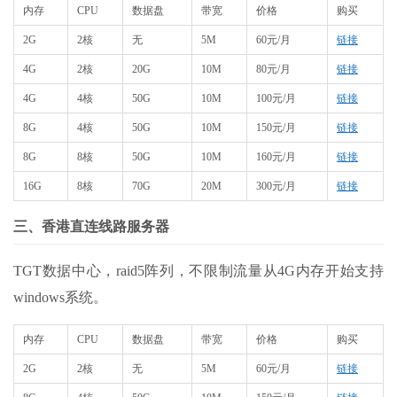
内存
CPU
数据盘
带宽
价格
购买
2G
2核
无
5M
60元/月
链接
4G
2核
20G
10M
80元/月
链接
4G
4核
50G
10M
100元/月
链接
8G
4核
50G
10M
150元/月
链接
8G
8核
50G
10M
160元/月
链接
16G
8核
70G
20M
300元/月
链接
三、香港直连线路服务器
TGT数据中心，raid5阵列，不限制流量从4G内存开始支持
windows系统。
内存
CPU
数据盘
带宽
价格
购买
2G
2核
无
5M
60元/月
链接