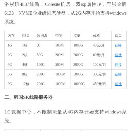
洛杉矶4837线路，Coresite机房，双isp属性IP，至强金牌
6133，NVME企业级固态硬盘，从2G内存开始支持windows
系统。
内存
CPU
数据盘
带宽
流量
价格
购买
1G
1核
无
100M
1000G
40元/月
链接
2G
2核
50G
200M
2000G
60元/月
链接
4G
4核
100G
500M
3000G
150元/月
链接
6G
8核
200G
1000M
5000G
300元/月
链接
8G
12核
200G
1000M
10000G
450元/月
链接
二、韩国SK线路服务器
LG数据中心，不限制流量从4G内存开始支持windows系
统。