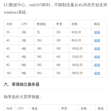
LG数据中心，raid10/5阵列，不限制流量从4G内存开始支持
windows系统。
内存
CPU
数据盘
带宽
价格
购买
2G
2核
无
2M
60元/月
链接
4G
2核
20G
2M
80元/月
链接
4G
4核
30G
3M
100元/月
链接
8G
4核
30G
4M
150元/月
链接
8G
8核
50G
4M
160元/月
链接
16G
8核
50G
5M
300元/月
链接
六、香港独立服务器
独享低价大宽带独服。
内存
CPU
硬盘
带宽
价格
购买