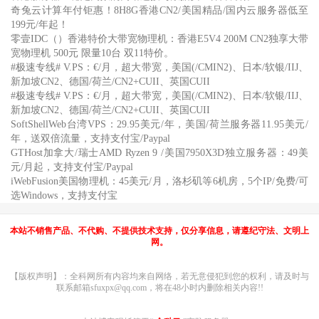
奇兔云计算年付钜惠！8H8G香港CN2/美国精品/国内云服务器低至
199元/年起！
零壹IDC（）香港特价大带宽物理机：香港E5V4 200M CN2独享大带
宽物理机 500元 限量10台 双11特价。
#极速专线# V.PS：€/月，超大带宽，美国(/CMIN2)、日本/软银/IIJ、
新加坡CN2、德国/荷兰/CN2+CUII、英国CUII
#极速专线# V.PS：€/月，超大带宽，美国(/CMIN2)、日本/软银/IIJ、
新加坡CN2、德国/荷兰/CN2+CUII、英国CUII
SoftShellWeb台湾VPS：29.95美元/年，美国/荷兰服务器11.95美元/
年，送双倍流量，支持支付宝/Paypal
GTHost加拿大/瑞士AMD Ryzen 9 /美国7950X3D独立服务器：49美
元/月起，支持支付宝/Paypal
iWebFusion美国物理机：45美元/月，洛杉矶等6机房，5个IP/免费/可
选Windows，支持支付宝
本站不销售产品、不代购、不提供技术支持，仅分享信息，请遵纪守法、文明上
网。
【版权声明】：全科网所有内容均来自网络，若无意侵犯到您的权利，请及时与
联系邮箱sfuxpx@qq.com，将在48小时内删除相关内容!!