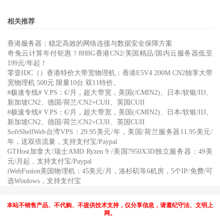
相关推荐
香港服务器：稳定高效的网络连接与数据安全保障方案
奇兔云计算年付钜惠！8H8G香港CN2/美国精品/国内云服务器低至
199元/年起！
零壹IDC（）香港特价大带宽物理机：香港E5V4 200M CN2独享大带
宽物理机 500元 限量10台 双11特价。
#极速专线# V.PS：€/月，超大带宽，美国(/CMIN2)、日本/软银/IIJ、
新加坡CN2、德国/荷兰/CN2+CUII、英国CUII
#极速专线# V.PS：€/月，超大带宽，美国(/CMIN2)、日本/软银/IIJ、
新加坡CN2、德国/荷兰/CN2+CUII、英国CUII
SoftShellWeb台湾VPS：29.95美元/年，美国/荷兰服务器11.95美元/
年，送双倍流量，支持支付宝/Paypal
GTHost加拿大/瑞士AMD Ryzen 9 /美国7950X3D独立服务器：49美
元/月起，支持支付宝/Paypal
iWebFusion美国物理机：45美元/月，洛杉矶等6机房，5个IP/免费/可
选Windows，支持支付宝
本站不销售产品、不代购、不提供技术支持，仅分享信息，请遵纪守法、文明上
网。