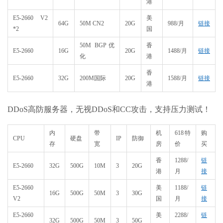
港
E5-2660 V2
美
64G
50M CN2
20G
988/月
链接
*2
国
50M BGP优
香
E5-2660
16G
20G
1488/月
链接
化
港
香
E5-2660
32G
200M国际
20G
1588/月
链接
港
DDoS高防服务器，无视DDoS和CC攻击，支持压力测试！
内
带
机
618特
购
CPU
硬盘
IP
防御
存
宽
房
价
买
香
1288/
链
E5-2660
32G
500G
10M
3
20G
港
月
接
E5-2660
美
1188/
链
16G
500G
50M
3
30G
V2
国
月
接
E5-2660
美
2288/
链
32G
500G
50M
3
50G