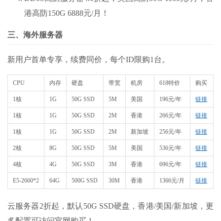
港高防150G 6888元/月！
三、海外服务器
新用户首单专享，续费同价，每个ID限购1台。
CPU
内存
硬盘
带宽
机房
618特价
购买
1核
1G
50G SSD
5M
美国
196元/年
链接
1核
1G
50G SSD
2M
香港
266元/年
链接
1核
1G
50G SSD
2M
新加坡
256元/年
链接
2核
8G
50G SSD
5M
美国
536元/年
链接
4核
4G
50G SSD
3M
香港
696元/年
链接
E5-2660*2
64G
500G SSD
30M
香港
1366元/月
链接
云服务器2折起，默认50G SSD硬盘，香港/美国/新加坡，更
多配置可访问官网购买！