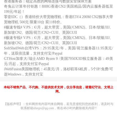
香港服务器：稳定高效的网络连接与数据安全保障方案
奇兔云计算年付钜惠！8H8G香港CN2/美国精品/国内云服务器低至
199元/年起！
零壹IDC（）香港特价大带宽物理机：香港E5V4 200M CN2独享大带
宽物理机 500元 限量10台 双11特价。
#极速专线# V.PS：€/月，超大带宽，美国(/CMIN2)、日本/软银/IIJ、
新加坡CN2、德国/荷兰/CN2+CUII、英国CUII
#极速专线# V.PS：€/月，超大带宽，美国(/CMIN2)、日本/软银/IIJ、
新加坡CN2、德国/荷兰/CN2+CUII、英国CUII
SoftShellWeb台湾VPS：29.95美元/年，美国/荷兰服务器11.95美元/
年，送双倍流量，支持支付宝/Paypal
GTHost加拿大/瑞士AMD Ryzen 9 /美国7950X3D独立服务器：49美
元/月起，支持支付宝/Paypal
iWebFusion美国物理机：45美元/月，洛杉矶等6机房，5个IP/免费/可
选Windows，支持支付宝
本站不销售产品、不代购、不提供技术支持，仅分享信息，请遵纪守法、文明上
网。
【版权声明】：全科网所有内容均来自网络，若无意侵犯到您的权利，请及时与
联系邮箱sfuxpx@qq.com，将在48小时内删除相关内容!!