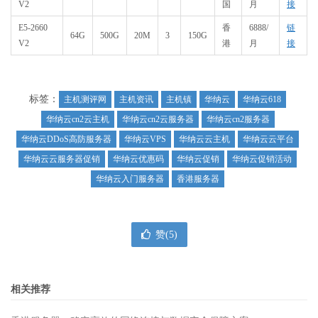
V2
国
月
接
E5-2660
香
6888/
链
64G
500G
20M
3
150G
V2
港
月
接
标签：
主机测评网
主机资讯
主机镇
华纳云
华纳云618
华纳云cn2云主机
华纳云cn2云服务器
华纳云cn2服务器
华纳云DDoS高防服务器
华纳云VPS
华纳云云主机
华纳云云平台
华纳云云服务器促销
华纳云优惠码
华纳云促销
华纳云促销活动
华纳云入门服务器
香港服务器
赞(
5
)
相关推荐