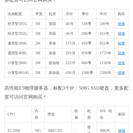
实例配置
带宽
机房
月付
季付
年付
购买
经济型1H1G
5M
美国
40/月
120/季
240/年
链接
经济型2H2G
5M
美国
69/月
206/季
411/年
链接
通用型2H4G
2M
香港
137/月
410/季
821/年
链接
通用型4H8G
5M
香港
293/月
878/季
1757/年
链接
计算型2H8G
2M
新加坡
222/月
666/季
1110/年
链接
计算型4H16G
5M
新加坡
456/月
1368/季
2280/年
链接
高性能E5物理服务器，标配3个IP、500G SSD硬盘，更多配
置可访问官网购买！
内
防
机
618特
CPU
带宽
购买
存
御
房
价
香
E5-2660
16G
10M CN2
/
988/月
链接