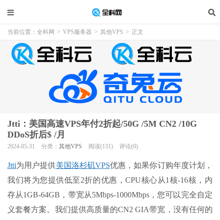
当前位置：
全科网
>
VPS服务器
>
其他VPS
>
正文
Jtti：美国高速VPS年付2折起/50G /5M CN2 /10G
DDoS折后$ /月
2024-05-31
分类：
其他VPS
阅读(131)
评论(0)
Jtti
为用户提供
美国洛杉矶VPS
优惠，如果你订购年度计划，
我们将为您提供低至2折的优惠，CPU核心从1核-16核，内
存从1GB-64GB，带宽从5Mbps-1000Mbps，您可以完全自定
义套餐方案。我们提供高质量的CN2 GIA带宽，没有任何的