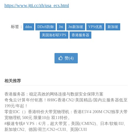
https://www.jtti.cc/zh/usa_ecs.html
标签：
ddos
DDoS防御
Jtti
Jtti新加坡
VPS优惠
新加坡
美国洛杉矶VPS
香港服务器
赞(
4
)
相关推荐
香港服务器：稳定高效的网络连接与数据安全保障方案
奇兔云计算年付钜惠！8H8G香港CN2/美国精品/国内云服务器低至
199元/年起！
零壹IDC（）香港特价大带宽物理机：香港E5V4 200M CN2独享大带
宽物理机 500元 限量10台 双11特价。
#极速专线# V.PS：€/月，超大带宽，美国(/CMIN2)、日本/软银/IIJ、
新加坡CN2、德国/荷兰/CN2+CUII、英国CUII