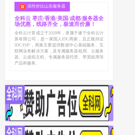
高性价比山东服务器
全科云 枣庄/香港/美国/成都/服务器全
场优惠，线路齐全，极速而价廉！
全科云计算成立于2020年，隶属于遂宁全科云计
算有限公司，是一家国人IDC商家，且正规持证
IDC/ISP/，商家主要提供数据中心基础服务、互
联网业务解决方案，及专属服务器租用、云服务
器、云虚拟主机、专属服务器托管、带宽租用等
产品和服务。