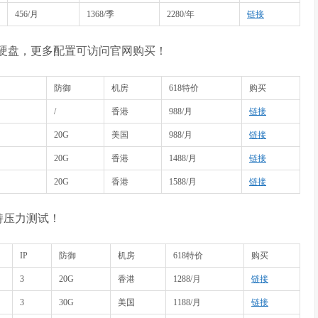
456/月
1368/季
2280/年
链接
SSD硬盘，更多配置可访问官网购买！
防御
机房
618特价
购买
/
香港
988/月
链接
20G
美国
988/月
链接
20G
香港
1488/月
链接
20G
香港
1588/月
链接
持压力测试！
IP
防御
机房
618特价
购买
3
20G
香港
1288/月
链接
3
30G
美国
1188/月
链接