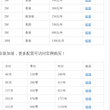
5M
美国
196元/年
链接
2M
香港
266元/年
链接
2M
新加坡
256元/年
链接
5M
美国
536元/年
链接
3M
香港
696元/年
链接
30M
香港
1366元/月
链接
美国/新加坡，更多配置可访问官网购买！
月付
季付
年付
购买
40/月
120/季
240/年
链接
69/月
206/季
411/年
链接
137/月
410/季
821/年
链接
293/月
878/季
1757/年
链接
222/月
666/季
1110/年
链接