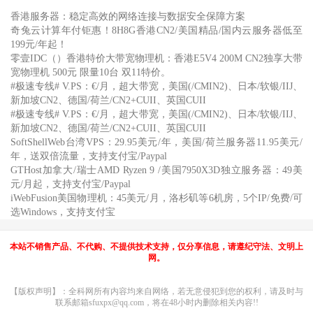
香港服务器：稳定高效的网络连接与数据安全保障方案
奇兔云计算年付钜惠！8H8G香港CN2/美国精品/国内云服务器低至
199元/年起！
零壹IDC（）香港特价大带宽物理机：香港E5V4 200M CN2独享大带
宽物理机 500元 限量10台 双11特价。
#极速专线# V.PS：€/月，超大带宽，美国(/CMIN2)、日本/软银/IIJ、
新加坡CN2、德国/荷兰/CN2+CUII、英国CUII
#极速专线# V.PS：€/月，超大带宽，美国(/CMIN2)、日本/软银/IIJ、
新加坡CN2、德国/荷兰/CN2+CUII、英国CUII
SoftShellWeb台湾VPS：29.95美元/年，美国/荷兰服务器11.95美元/
年，送双倍流量，支持支付宝/Paypal
GTHost加拿大/瑞士AMD Ryzen 9 /美国7950X3D独立服务器：49美
元/月起，支持支付宝/Paypal
iWebFusion美国物理机：45美元/月，洛杉矶等6机房，5个IP/免费/可
选Windows，支持支付宝
本站不销售产品、不代购、不提供技术支持，仅分享信息，请遵纪守法、文明上
网。
【版权声明】：全科网所有内容均来自网络，若无意侵犯到您的权利，请及时与
联系邮箱sfuxpx@qq.com，将在48小时内删除相关内容!!