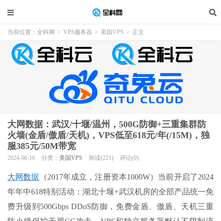
当前位置：
全科网
>
VPS服务器
>
美国VPS
>
正文
大网数据：武汉/十堰/温州，500G防御+三重集群防
火墙(金盾/傲盾/天机)，VPS低至618元/年(/15M)，独
服385元/50M带宽
2024-06-16
分类：
美国VPS
阅读(221)
评论(0)
大网数据
（2017年成立，注册资本1000W）当前开启了2024
年年中618特别活动：湖北十堰+武汉机房的全部产品统一免
费升级到500Gbps DDoS防御，免费金盾、傲盾、天机三重