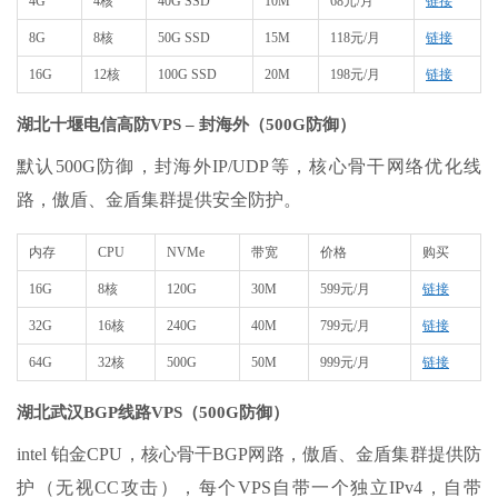
4G
4核
40G SSD
10M
68元/月
链接
8G
8核
50G SSD
15M
118元/月
链接
16G
12核
100G SSD
20M
198元/月
链接
湖北十堰电信高防VPS – 封海外（500G防御）
默认500G防御，封海外IP/UDP等，核心骨干网络优化线
路，傲盾、金盾集群提供安全防护。
内存
CPU
NVMe
带宽
价格
购买
16G
8核
120G
30M
599元/月
链接
32G
16核
240G
40M
799元/月
链接
64G
32核
500G
50M
999元/月
链接
湖北武汉BGP线路VPS（500G防御）
intel 铂金CPU，核心骨干BGP网路，傲盾、金盾集群提供防
护（无视CC攻击），每个VPS自带一个独立IPv4，自带