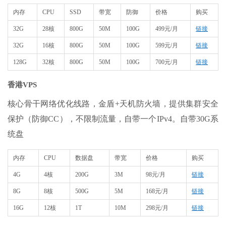
内存
CPU
SSD
带宽
防御
价格
购买
32G
28核
800G
50M
100G
499元/月
链接
32G
16核
800G
50M
100G
599元/月
链接
128G
32核
800G
50M
100G
700元/月
链接
香港VPS
核心骨干网络优化线路，金盾+天机防火墙，提供集群安全
保护（防御CC），不限制流量，自带一个IPv4。自带30G系
统盘
内存
CPU
数据盘
带宽
价格
购买
4G
4核
200G
3M
98元/月
链接
8G
8核
500G
5M
168元/月
链接
16G
12核
1T
10M
298元/月
链接