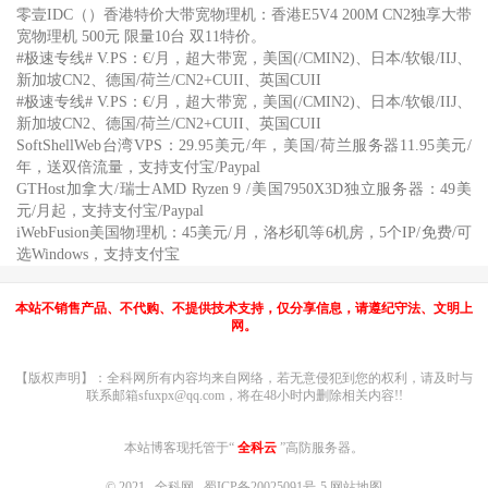
零壹IDC（）香港特价大带宽物理机：香港E5V4 200M CN2独享大带
宽物理机 500元 限量10台 双11特价。
#极速专线# V.PS：€/月，超大带宽，美国(/CMIN2)、日本/软银/IIJ、
新加坡CN2、德国/荷兰/CN2+CUII、英国CUII
#极速专线# V.PS：€/月，超大带宽，美国(/CMIN2)、日本/软银/IIJ、
新加坡CN2、德国/荷兰/CN2+CUII、英国CUII
SoftShellWeb台湾VPS：29.95美元/年，美国/荷兰服务器11.95美元/
年，送双倍流量，支持支付宝/Paypal
GTHost加拿大/瑞士AMD Ryzen 9 /美国7950X3D独立服务器：49美
元/月起，支持支付宝/Paypal
iWebFusion美国物理机：45美元/月，洛杉矶等6机房，5个IP/免费/可
选Windows，支持支付宝
本站不销售产品、不代购、不提供技术支持，仅分享信息，请遵纪守法、文明上
网。
【版权声明】：全科网所有内容均来自网络，若无意侵犯到您的权利，请及时与
联系邮箱sfuxpx@qq.com，将在48小时内删除相关内容!!
本站博客现托管于“
全科云
”高防服务器。
© 2021
全科网
蜀ICP备20025091号-5
网站地图