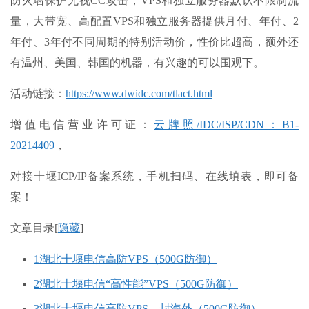
防火墙保护无视CC攻击，VPS和独立服务器默认不限制流
量，大带宽、高配置VPS和独立服务器提供月付、年付、2
年付、3年付不同周期的特别活动价，性价比超高，额外还
有温州、美国、韩国的机器，有兴趣的可以围观下。
活动链接：
https://www.dwidc.com/tlact.html
增值电信营业许可证：
云牌照/IDC/ISP/CDN：B1-
20214409
，
对接十堰ICP/IP备案系统，手机扫码、在线填表，即可备
案！
文章目录
[
隐藏
]
1
湖北十堰电信高防VPS（500G防御）
2
湖北十堰电信“高性能”VPS（500G防御）
3
湖北十堰电信高防VPS – 封海外（500G防御）