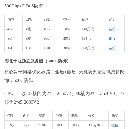
500Gbps DDoS防御
内存
CPU
SSD
带宽
价格
购买
4G
4核
40G
10M
118元/月
链接
8G
8核
80G
20M
188元/月
链接
16G
12核
120G
30M
328元/月
链接
湖北十堰独立服务器（500G防御）
核心骨干网络优化线路，金盾+傲盾+天机防火墙提供集群防
御，500G防御
CPU，比如32核的为2*e5-2650v2、40核为2*e5-2670V2、48
核为2*e5-2680V2
CPU
内存
SSD
带宽
防御
价格
购买
32核
32G
480G
50M
500G
385元/月
链接