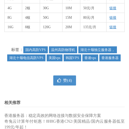
4G
2核
30G
10M
50元/月
链接
8G
4核
50G
15M
80元/月
链接
16G
8核
120G
20M
135元/月
链接
标签：
国内高防VPS
温州高防物理机
湖北十堰独立服务器，
湖北十堰电信高防VPS
美国vps
韩国VPS
香港vps
香港服务器
赞(
4
)
相关推荐
香港服务器：稳定高效的网络连接与数据安全保障方案
奇兔云计算年付钜惠！8H8G香港CN2/美国精品/国内云服务器低至
199元/年起！