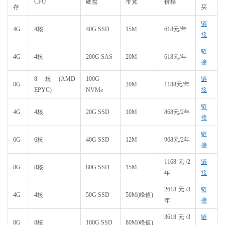
CPU
硬盘
带宽
价格
存
买
链
4G
4核
40G SSD
15M
618元/年
接
链
4G
4核
200G SAS
20M
618元/年
接
8核(AMD
100G
链
8G
20M
1188元/年
EPYC)
NVMe
接
链
4G
4核
20G SSD
10M
868元/2年
接
链
6G
6核
40G SSD
12M
968元/2年
接
1168元/2
链
8G
8核
80G SSD
15M
年
接
2618元/3
链
4G
4核
50G SSD
50M(峰值)
年
接
3618元/3
链
8G
8核
100G SSD
80M(峰值)