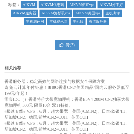
标签：
AIKVM
AIKVM优惠码
AIKVM便宜vps
AIKVM好不好
AIKVM服务器
AIKVM洛杉矶vps
AIKVM美国vps
主机测评
主机测评网
主机资讯网
主机镇
香港服务器
赞(
3
)
相关推荐
香港服务器：稳定高效的网络连接与数据安全保障方案
奇兔云计算年付钜惠！8H8G香港CN2/美国精品/国内云服务器低至
199元/年起！
零壹IDC（）香港特价大带宽物理机：香港E5V4 200M CN2独享大带
宽物理机 500元 限量10台 双11特价。
#极速专线# V.PS：€/月，超大带宽，美国(/CMIN2)、日本/软银/IIJ、
新加坡CN2、德国/荷兰/CN2+CUII、英国CUII
#极速专线# V.PS：€/月，超大带宽，美国(/CMIN2)、日本/软银/IIJ、
新加坡CN2、德国/荷兰/CN2+CUII、英国CUII