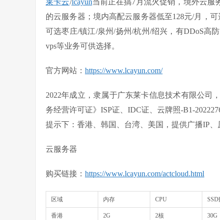
莱卡云
/
lcayun
当前正在搞7月流火促销，境外云服务器
的云服务器；境内高配云服务器低至128元/月，
可选枣庄/镇江/泉州/扬州/杭州/绍兴，有DDoS高
vps等业务可供选择。
官方网站：
https://www.lcayun.com/
2022年成立，隶属于广东莱卡信息技术有限公司
务经营许可证》ISP证、IDC证、云牌照-B1-202227
提示下：香港、韩国、台湾、美国，提供广播IP、
云服务器
购买链接：
https://www.lcayun.com/actcloud.html
区域
内存
CPU
SS
香港
2G
2核
30G