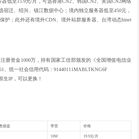
低至15.9元/月，可选香港CN2、韩国CN2、美国CN2网络
可选宿迁、绍兴、镇江数据中心；境内独立服务器低至450元，
防保护；此外还有境外CDN、境外站群服务器、台湾动态hinet
，注册资金1000万，持有国家工信部颁发的《全国增值电信业
61、统一社会信用代码：91440111MABLTKNG6F
原生IP，可以更换！
D数据盘
带宽
价格
10M
19.9元/月