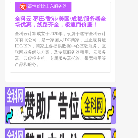
高性价比山东服务器
全科云 枣庄/香港/美国/成都/服务器全
场优惠，线路齐全，极速而价廉！
全科云计算成立于2020年，隶属于遂宁全科云计
算有限公司，是一家国人IDC商家，且正规持证
IDC/ISP/，商家主要提供数据中心基础服务、互
联网业务解决方案，及专属服务器租用、云服务
器、云虚拟主机、专属服务器托管、带宽租用等
产品和服务。