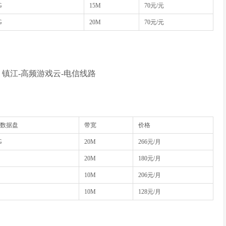
G
15M
70元/元
G
20M
70元/元
路，镇江-高频游戏云-电信线路
D数据盘
带宽
价格
G
20M
266元/月
20M
180元/月
10M
206元/月
10M
128元/月