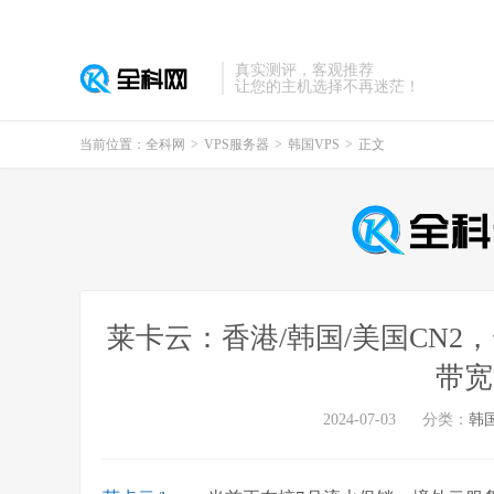
真实测评，客观推荐
让您的主机选择不再迷茫！
当前位置：
全科网
>
VPS服务器
>
韩国VPS
>
正文
莱卡云：香港/韩国/美国CN2，云
带宽
2024-07-03
分类：
韩国