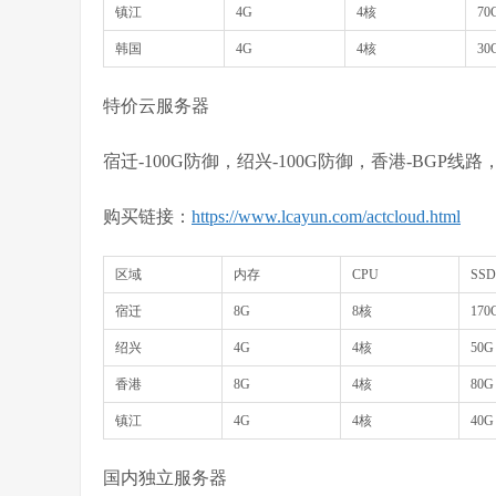
镇江
4G
4核
70
韩国
4G
4核
30
特价云服务器
宿迁-100G防御，绍兴-100G防御，香港-BGP线
购买链接：
https://www.lcayun.com/actcloud.html
区域
内存
CPU
SS
宿迁
8G
8核
170
绍兴
4G
4核
50G
香港
8G
4核
80G
镇江
4G
4核
40G
国内独立服务器