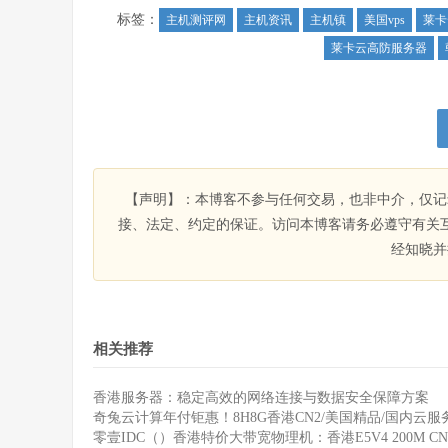
标签：
主机测评网
主机资讯
主机镇
美国vps
莱卡
莱卡云高防服务器
【声明】：本博客不参与任何交易，也非中介，仅记
接、法定、约定的保证。访问本博客请务必遵守有关
经知晓并
相关推荐
香港服务器：稳定高效的网络连接与数据安全保障方案
奇兔云计算年付钜惠！8H8G香港CN2/美国精品/国内云服务
零壹IDC（）香港特价大带宽物理机：香港E5V4 200M CN