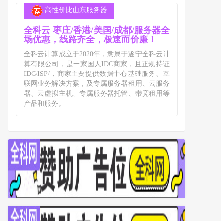
高性价比山东服务器
全科云 枣庄/香港/美国/成都/服务器全
场优惠，线路齐全，极速而价廉！
全科云计算成立于2020年，隶属于遂宁全科云计
算有限公司，是一家国人IDC商家，且正规持证
IDC/ISP/，商家主要提供数据中心基础服务、互
联网业务解决方案，及专属服务器租用、云服务
器、云虚拟主机、专属服务器托管、带宽租用等
产品和服务。