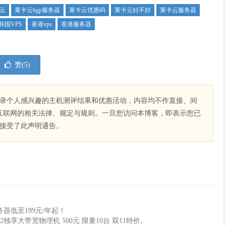
云
莱卡云bgp服务器
莱卡云优惠码
莱卡云好不好
莱卡云服务器
韩国VPS
香港vps
香港服务器
赞(
5
)
录个人感兴趣的主机测评结果和优惠活动，内容均不作直接、间
互联网的相关法律、规定与规则。一旦您访问本博客，即表示您已
接受了此声明通告。
器低至199元/年起！
2独享大带宽物理机 500元 限量10台 双11特价。