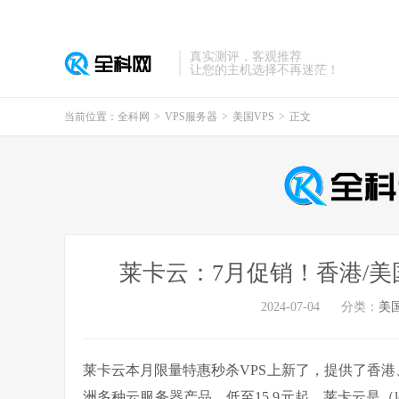
真实测评，客观推荐
让您的主机选择不再迷茫！
当前位置：
全科网
>
VPS服务器
>
美国VPS
>
正文
莱卡云：7月促销！香港/美
2024-07-04
分类：
美国
莱卡云本月限量特惠秒杀VPS上新了，提供了香港、
洲多种云服务器产品，低至15.9元起。莱卡云是（l